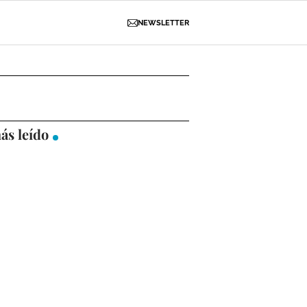
NEWSLETTER
D
OBRAS
NECROLÓGICAS
GALERÍAS
ás leído