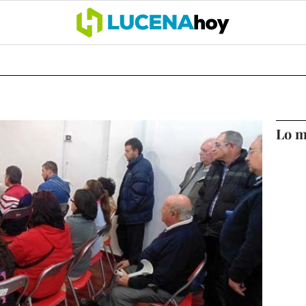
OCIO
COFRADÍAS
DEPORTES
OPINIÓN
CÓRDOBA
SALU
Lo m