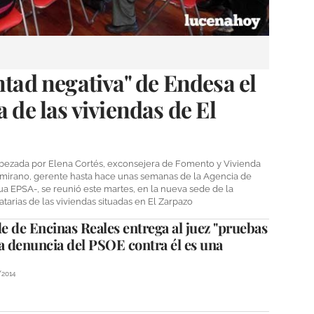
ntad negativa" de Endesa el
a de las viviendas de El
bezada por Elena Cortés, exconsejera de Fomento y Vivienda
tamirano, gerente hasta hace unas semanas de la Agencia de
ua EPSA-, se reunió este martes, en la nueva sede de la
tarias de las viviendas situadas en El Zarpazo
de de Encinas Reales entrega al juez "pruebas
a denuncia del PSOE contra él es una
/2014