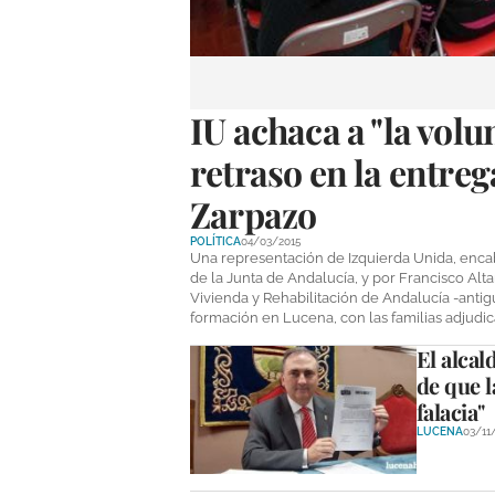
IU achaca a "la volu
retraso en la entreg
Zarpazo
POLÍTICA
04/03/2015
Una representación de Izquierda Unida, enca
de la Junta de Andalucía, y por Francisco Al
Vivienda y Rehabilitación de Andalucía -antig
formación en Lucena, con las familias adjudica
El alcal
de que l
falacia"
LUCENA
03/11