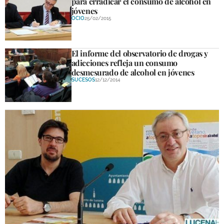
para erradicar el consumo de alcohol en
jóvenes
OCIO
25/02/2015
El informe del observatorio de drogas y
adicciones refleja un consumo
desmesurado de alcohol en jóvenes
SUCESOS
12/12/2014