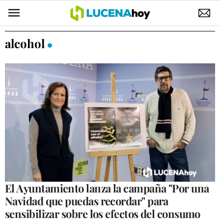
POLÍTICA
alcohol
AYUNTAMIENTO
ELECCIONES
SUCESOS
ECONOMÍA
DESARROLLO LOCAL
LUCENA EMPRESAS
OCIO
El Ayuntamiento lanza la campaña "Por una
Navidad que puedas recordar" para
COFRADÍAS
sensibilizar sobre los efectos del consumo