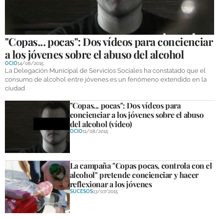
GALERÍAS
"Copas... pocas": Dos vídeos para concienciar
a los jóvenes sobre el abuso del alcohol
OCIO
14/08/2015
La Delegación Municipal de Servicios Sociales ha constatado que el
consumo de alcohol entre jóvenes es un fenómeno extendido en la
ciudad
"Copas... pocas": Dos vídeos para
concienciar a los jóvenes sobre el abuso
del alcohol (vídeo)
OCIO
11/08/2015
La campaña "Copas pocas, controla con el
alcohol" pretende concienciar y hacer
reflexionar a los jóvenes
SUCESOS
13/07/2015