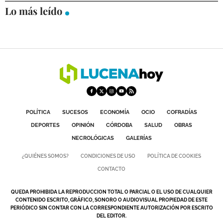
Lo más leído
DEPORTES
COMPETICIONES
DEPORTE BASE
OPINIÓN
VENTANA CIUDADANA
CÓRDOBA
POLÍTICA
SUCESOS
ECONOMÍA
OCIO
COFRADÍAS
DEPORTES
OPINIÓN
CÓRDOBA
SALUD
OBRAS
PROVINCIA
NECROLÓGICAS
GALERÍAS
SUBBÉTICA HOY
¿QUIÉNES SOMOS?
CONDICIONES DE USO
POLÍTICA DE COOKIES
CONTACTO
SALUD
QUEDA PROHIBIDA LA REPRODUCCION TOTAL O PARCIAL O EL USO DE CUALQUIER
OBRAS
CONTENIDO ESCRITO, GRÁFICO, SONORO O AUDIOVISUAL PROPIEDAD DE ESTE
PERIÓDICO SIN CONTAR CON LA CORRESPONDIENTE AUTORIZACIÓN POR ESCRITO
DEL EDITOR.
NECROLÓGICAS