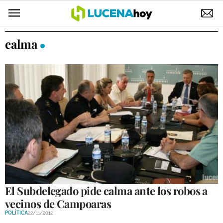
POLÍTICA
calma
AYUNTAMIENTO
ELECCIONES
SUCESOS
ECONOMÍA
DESARROLLO LOCAL
LUCENA EMPRESAS
OCIO
El Subdelegado pide calma ante los robos a
vecinos de Campoaras
COFRADÍAS
POLÍTICA
22/11/2012