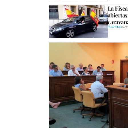
La Fisca
abiertas
caravana
SUCESOS
04/1