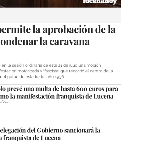
ermite la aprobación de la
condenar la caravana
n la sesión ordinaria de este 21 de julio una moción
stación motorizada y "fascista" que recorrió el centro de la
r el golpe de estado del año 1936
olo prevé una multa de hasta 600 euros para
omo la manifestación franquista de Lucena
7/2015
elegación del Gobierno sancionará la
a franquista de Lucena