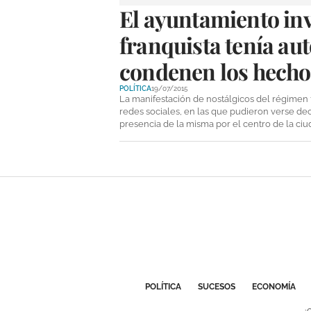
El ayuntamiento inv
franquista tenía au
condenen los hechos
POLÍTICA
19/07/2015
La manifestación de nostálgicos del régimen f
redes sociales, en las que pudieron verse de
presencia de la misma por el centro de la ci
POLÍTICA
SUCESOS
ECONOMÍA