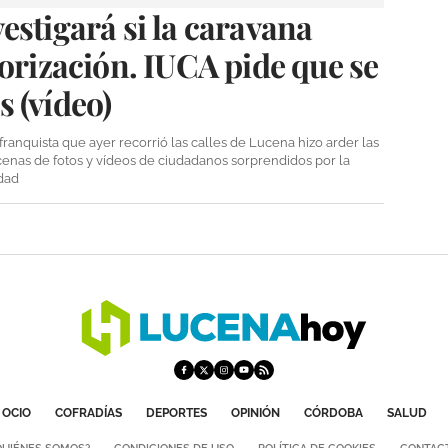
estigará si la caravana
torización. IUCA pide que se
 (vídeo)
ranquista que ayer recorrió las calles de Lucena hizo arder las
cenas de fotos y vídeos de ciudadanos sorprendidos por la
udad
OCIO
COFRADÍAS
DEPORTES
OPINIÓN
CÓRDOBA
SALUD