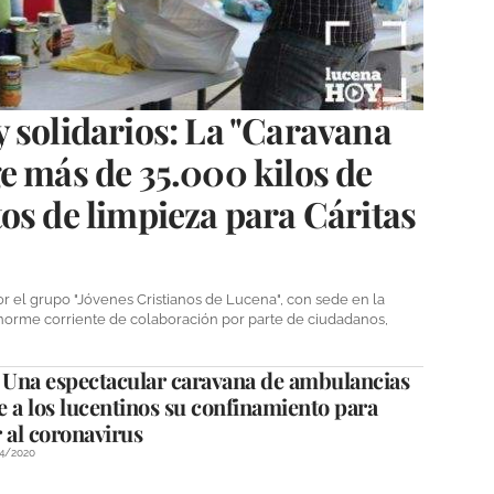
 solidarios: La "Caravana
e más de 35.000 kilos de
os de limpieza para Cáritas
r el grupo "Jóvenes Cristianos de Lucena", con sede en la
norme corriente de colaboración por parte de ciudadanos,
Una espectacular caravana de ambulancias
 a los lucentinos su confinamiento para
 al coronavirus
4/2020