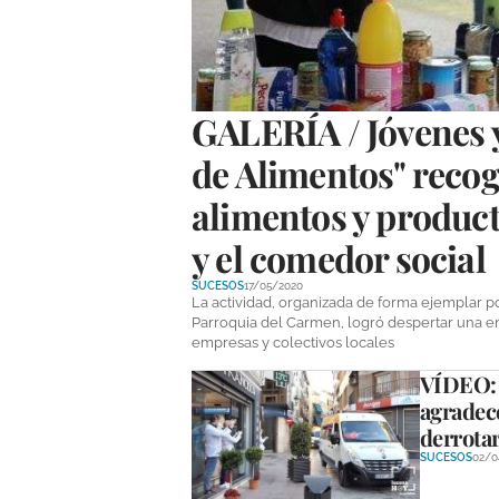
GALERÍA / Jóvenes y
de Alimentos" recog
alimentos y product
y el comedor social
SUCESOS
17/05/2020
La actividad, organizada de forma ejemplar po
Parroquia del Carmen, logró despertar una e
empresas y colectivos locales
VÍDEO: 
agradece
derrotar
SUCESOS
02/0