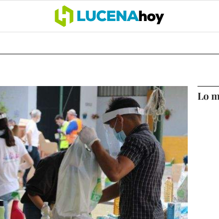
OCIO
COFRADÍAS
DEPORTES
OPINIÓN
CÓRDOBA
SALU
Lo m