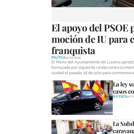
El apoyo del PSOE p
moción de IU para 
franquista
POLÍTICA
22/07/2015
El Pleno del Ayuntamiento de Lucena aprobó e
formulada por Izquierda Unida contra la manife
ciudad el pasado 18 de julio para conmemora
La ley s
casos c
SUCESOS
20/0
La Subd
caravan