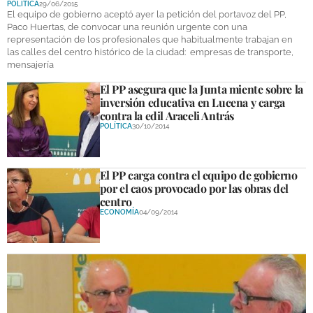
POLÍTICA
29/06/2015
DEPORTES
El equipo de gobierno aceptó ayer la petición del portavoz del PP,
Paco Huertas, de convocar una reunión urgente con una
representación de los profesionales que habitualmente trabajan en
COMPETICIONES
las calles del centro histórico de la ciudad: empresas de transporte,
mensajería
DEPORTE BASE
El PP asegura que la Junta miente sobre la
OPINIÓN
inversión educativa en Lucena y carga
contra la edil Araceli Antrás
VENTANA CIUDADANA
POLÍTICA
30/10/2014
CÓRDOBA
El PP carga contra el equipo de gobierno
PROVINCIA
por el caos provocado por las obras del
centro
SUBBÉTICA HOY
ECONOMÍA
04/09/2014
SALUD
OBRAS
NECROLÓGICAS