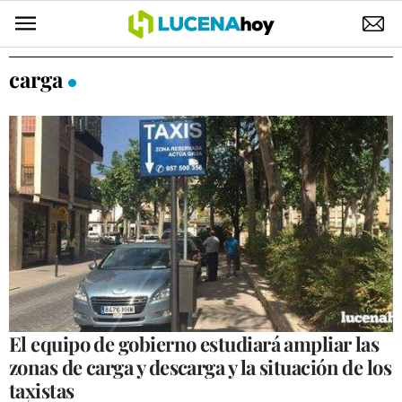
POLÍTICA
carga
AYUNTAMIENTO
ELECCIONES
SUCESOS
ECONOMÍA
DESARROLLO LOCAL
LUCENA EMPRESAS
OCIO
El equipo de gobierno estudiará ampliar las
zonas de carga y descarga y la situación de los
COFRADÍAS
taxistas