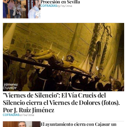
Procesión en Sevilla
COFRADÍAS
19/05/2014
"Viernes de Silencio": El Vía Crucis del
Silencio cierra el Viernes de Dolores (fotos).
Por J. Ruiz Jiménez
COFRADÍAS
12/04/2014
El ayuntamiento cierra con Cajasur un