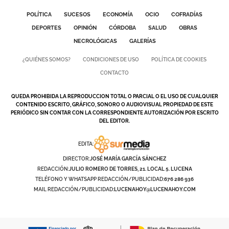
POLÍTICA
SUCESOS
ECONOMÍA
OCIO
COFRADÍAS
DEPORTES
OPINIÓN
CÓRDOBA
SALUD
OBRAS
NECROLÓGICAS
GALERÍAS
¿QUIÉNES SOMOS?
CONDICIONES DE USO
POLÍTICA DE COOKIES
CONTACTO
QUEDA PROHIBIDA LA REPRODUCCION TOTAL O PARCIAL O EL USO DE CUALQUIER
CONTENIDO ESCRITO, GRÁFICO, SONORO O AUDIOVISUAL PROPIEDAD DE ESTE
PERIÓDICO SIN CONTAR CON LA CORRESPONDIENTE AUTORIZACIÓN POR ESCRITO
DEL EDITOR.
EDITA:
DIRECTOR:
JOSÉ MARÍA GARCÍA SÁNCHEZ
REDACCIÓN:
JULIO ROMERO DE TORRES, 21. LOCAL 5. LUCENA
TELÉFONO Y WHATSAPP REDACCIÓN/PUBLICIDAD:
676 286 936
MAIL REDACCIÓN/PUBLICIDAD:
LUCENAHOY@LUCENAHOY.COM