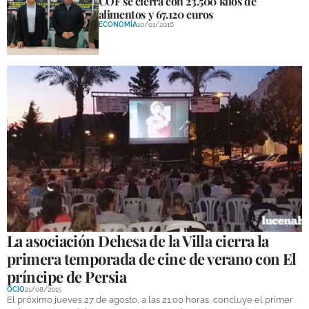
COF se cierra con 23.500 kilos de
alimentos y 67.120 euros
ECONOMÍA
10/01/2016
La asociación Dehesa de la Villa cierra la
primera temporada de cine de verano con El
príncipe de Persia
OCIO
21/08/2015
El próximo jueves 27 de agosto, a las 21:00 horas, concluye el primer