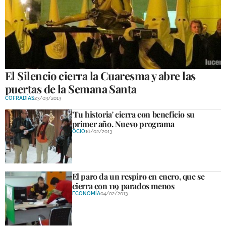
El Silencio cierra la Cuaresma y abre las
puertas de la Semana Santa
COFRADÍAS
23/03/2013
'Tu historia' cierra con beneficio su
primer año. Nuevo programa
OCIO
16/02/2013
El paro da un respiro en enero, que se
cierra con 119 parados menos
ECONOMÍA
04/02/2013