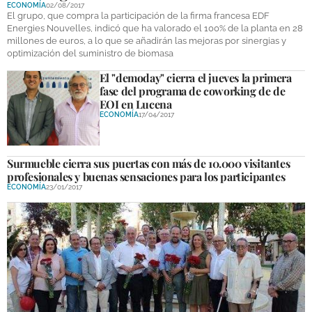
ECONOMÍA
02/08/2017
El grupo, que compra la participación de la firma francesa EDF
Energies Nouvelles, indicó que ha valorado el 100% de la planta en 28
GALERÍAS
millones de euros, a lo que se añadirán las mejoras por sinergias y
optimización del suministro de biomasa
El "demoday" cierra el jueves la primera
fase del programa de coworking de de
EOI en Lucena
ECONOMÍA
17/04/2017
Surmueble cierra sus puertas con más de 10.000 visitantes
profesionales y buenas sensaciones para los participantes
ECONOMÍA
23/01/2017