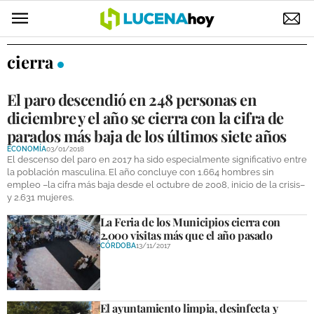
POLÍTICA
cierra
AYUNTAMIENTO
El paro descendió en 248 personas en
ELECCIONES
diciembre y el año se cierra con la cifra de
parados más baja de los últimos siete años
SUCESOS
ECONOMÍA
03/01/2018
El descenso del paro en 2017 ha sido especialmente significativo entre
ECONOMÍA
la población masculina. El año concluye con 1.664 hombres sin
empleo –la cifra más baja desde el octubre de 2008, inicio de la crisis–
y 2.631 mujeres.
DESARROLLO LOCAL
La Feria de los Municipios cierra con
LUCENA EMPRESAS
2.000 visitas más que el año pasado
CÓRDOBA
13/11/2017
OCIO
COFRADÍAS
El ayuntamiento limpia, desinfecta y