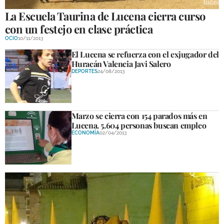
La Escuela Taurina de Lucena cierra curso
con un festejo en clase práctica
OCIO
10/11/2013
El Lucena se refuerza con el exjugador del
Huracán Valencia Javi Salero
DEPORTES
24/08/2013
Marzo se cierra con 154 parados más en
Lucena. 5.604 personas buscan empleo
ECONOMÍA
02/04/2013