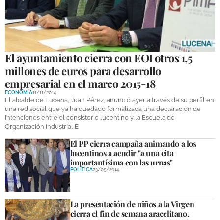
El ayuntamiento cierra con EOI otros 1,5
millones de euros para desarrollo
empresarial en el marco 2015-18
ECONOMÍA
11/11/2014
El alcalde de Lucena, Juan Pérez, anunció ayer a través de su perfil en
una red social que ya ha quedado formalizada una declaración de
intenciones entre el consistorio lucentino y la Escuela de
Organización Industrial E
El PP cierra campaña animando a los
lucentinos a acudir "a una cita
importantísima con las urnas"
POLÍTICA
23/05/2014
La presentación de niños a la Virgen
cierra el fin de semana aracelitano.