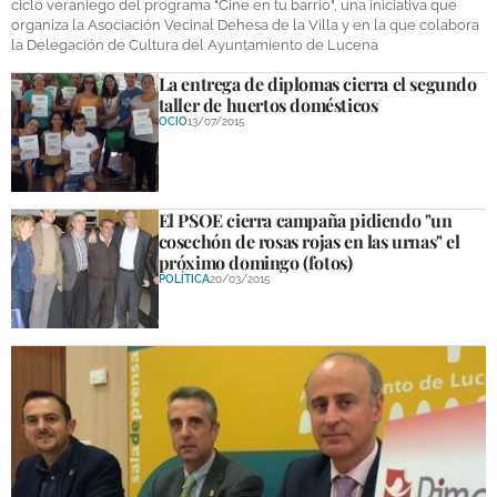
ciclo veraniego del programa "Cine en tu barrio", una iniciativa que
organiza la Asociación Vecinal Dehesa de la Villa y en la que colabora
la Delegación de Cultura del Ayuntamiento de Lucena
La entrega de diplomas cierra el segundo
taller de huertos domésticos
OCIO
13/07/2015
El PSOE cierra campaña pidiendo "un
cosechón de rosas rojas en las urnas" el
próximo domingo (fotos)
POLÍTICA
20/03/2015