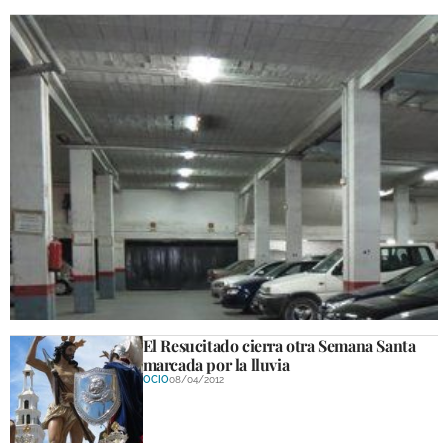
Cierra el parking del mercado por mejoras
para su nuevo uso
ECONOMÍA
01/10/2012
El Resucitado cierra otra Semana Santa
marcada por la lluvia
OCIO
08/04/2012