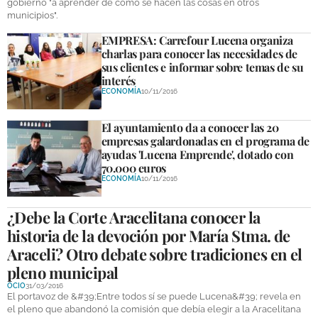
gobierno "a aprender de como se hacen las cosas en otros
municipios".
EMPRESA: Carrefour Lucena organiza
charlas para conocer las necesidades de
sus clientes e informar sobre temas de su
interés
ECONOMÍA
10/11/2016
El ayuntamiento da a conocer las 20
empresas galardonadas en el programa de
ayudas 'Lucena Emprende', dotado con
70.000 euros
ECONOMÍA
10/11/2016
¿Debe la Corte Aracelitana conocer la
historia de la devoción por María Stma. de
Araceli? Otro debate sobre tradiciones en el
pleno municipal
OCIO
31/03/2016
El portavoz de &#39;Entre todos sí se puede Lucena&#39; revela en
el pleno que abandonó la comisión que debía elegir a la Aracelitana