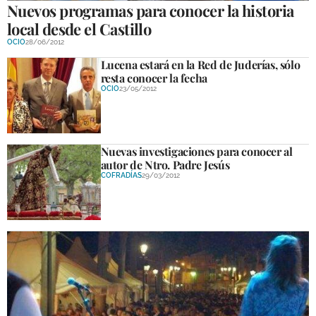
Nuevos programas para conocer la historia
local desde el Castillo
OCIO
28/06/2012
Lucena estará en la Red de Juderías, sólo
resta conocer la fecha
OCIO
23/05/2012
Nuevas investigaciones para conocer al
autor de Ntro. Padre Jesús
COFRADÍAS
29/03/2012