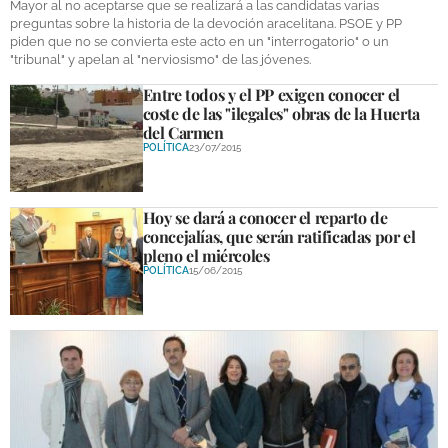
Mayor al no aceptarse que se realizará a las candidatas varias
preguntas sobre la historia de la devoción aracelitana. PSOE y PP
piden que no se convierta este acto en un "interrogatorio" o un
"tribunal" y apelan al "nerviosismo" de las jóvenes.
Entre todos y el PP exigen conocer el
coste de las "ilegales" obras de la Huerta
del Carmen
POLÍTICA
23/07/2015
Hoy se dará a conocer el reparto de
concejalías, que serán ratificadas por el
pleno el miércoles
POLÍTICA
15/06/2015