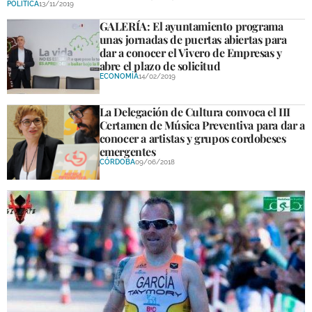
POLÍTICA
13/11/2019
DEPORTES
GALERÍA: El ayuntamiento programa
unas jornadas de puertas abiertas para
COMPETICIONES
dar a conocer el Vivero de Empresas y
abre el plazo de solicitud
DEPORTE BASE
ECONOMÍA
14/02/2019
OPINIÓN
La Delegación de Cultura convoca el III
Certamen de Música Preventiva para dar a
VENTANA CIUDADANA
conocer a artistas y grupos cordobeses
emergentes
CÓRDOBA
CÓRDOBA
09/06/2018
PROVINCIA
SUBBÉTICA HOY
SALUD
OBRAS
NECROLÓGICAS