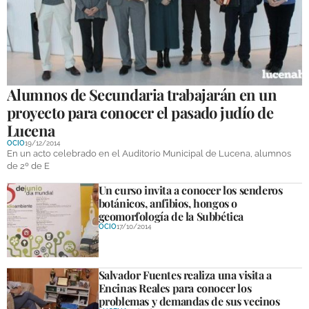
Alumnos de Secundaria trabajarán en un
proyecto para conocer el pasado judío de
Lucena
OCIO
19/12/2014
En un acto celebrado en el Auditorio Municipal de Lucena, alumnos
de 2º de E
Un curso invita a conocer los senderos
botánicos, anfibios, hongos o
geomorfología de la Subbética
OCIO
17/10/2014
Salvador Fuentes realiza una visita a
Encinas Reales para conocer los
problemas y demandas de sus vecinos