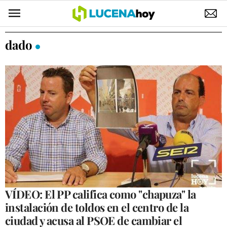
POLÍTICA
dado
AYUNTAMIENTO
ELECCIONES
SUCESOS
ECONOMÍA
DESARROLLO LOCAL
LUCENA EMPRESAS
OCIO
VÍDEO: El PP califica como "chapuza" la
instalación de toldos en el centro de la
COFRADÍAS
ciudad y acusa al PSOE de cambiar el