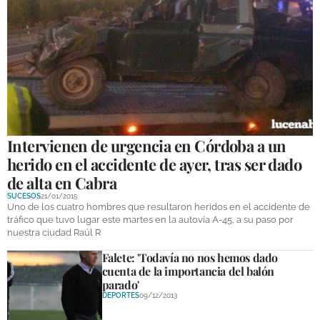
GALERÍAS
Intervienen de urgencia en Córdoba a un
herido en el accidente de ayer, tras ser dado
de alta en Cabra
SUCESOS
21/01/2015
Uno de los cuatro hombres que resultaron heridos en el accidente de
tráfico que tuvo lugar este martes en la autovía A-45, a su paso por
nuestra ciudad Raúl R
Falete: 'Todavía no nos hemos dado
cuenta de la importancia del balón
parado'
DEPORTES
09/12/2013