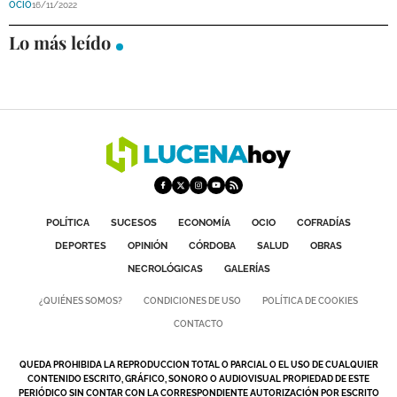
OCIO
16/11/2022
DEPORTES
Lo más leído
COMPETICIONES
DEPORTE BASE
OPINIÓN
VENTANA CIUDADANA
CÓRDOBA
POLÍTICA
SUCESOS
ECONOMÍA
OCIO
COFRADÍAS
PROVINCIA
DEPORTES
OPINIÓN
CÓRDOBA
SALUD
OBRAS
SUBBÉTICA HOY
NECROLÓGICAS
GALERÍAS
¿QUIÉNES SOMOS?
CONDICIONES DE USO
POLÍTICA DE COOKIES
SALUD
CONTACTO
OBRAS
QUEDA PROHIBIDA LA REPRODUCCION TOTAL O PARCIAL O EL USO DE CUALQUIER
CONTENIDO ESCRITO, GRÁFICO, SONORO O AUDIOVISUAL PROPIEDAD DE ESTE
NECROLÓGICAS
PERIÓDICO SIN CONTAR CON LA CORRESPONDIENTE AUTORIZACIÓN POR ESCRITO