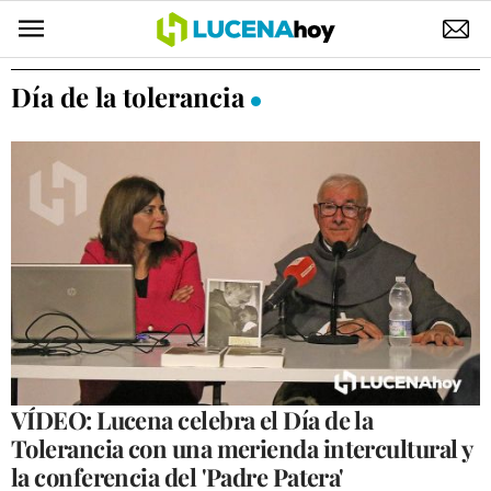
POLÍTICA
Día de la tolerancia
AYUNTAMIENTO
ELECCIONES
SUCESOS
ECONOMÍA
DESARROLLO LOCAL
LUCENA EMPRESAS
OCIO
VÍDEO: Lucena celebra el Día de la
Tolerancia con una merienda intercultural y
COFRADÍAS
la conferencia del 'Padre Patera'