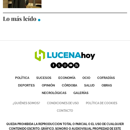
DEPORTES
Lo más leído
COMPETICIONES
DEPORTE BASE
OPINIÓN
VENTANA CIUDADANA
CÓRDOBA
PROVINCIA
POLÍTICA
SUCESOS
ECONOMÍA
OCIO
COFRADÍAS
DEPORTES
OPINIÓN
CÓRDOBA
SALUD
OBRAS
SUBBÉTICA HOY
NECROLÓGICAS
GALERÍAS
SALUD
¿QUIÉNES SOMOS?
CONDICIONES DE USO
POLÍTICA DE COOKIES
CONTACTO
OBRAS
QUEDA PROHIBIDA LA REPRODUCCION TOTAL O PARCIAL O EL USO DE CUALQUIER
NECROLÓGICAS
CONTENIDO ESCRITO, GRÁFICO, SONORO O AUDIOVISUAL PROPIEDAD DE ESTE