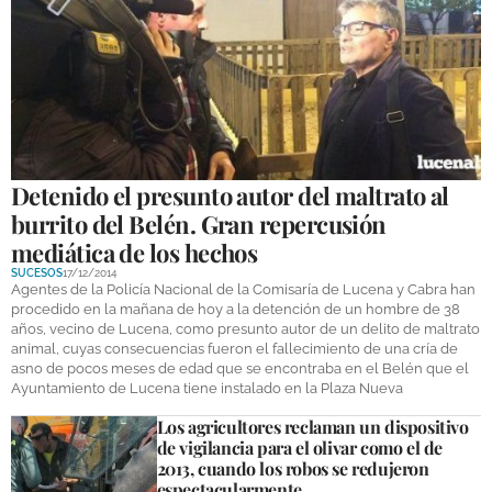
GALERÍAS
Detenido el presunto autor del maltrato al
burrito del Belén. Gran repercusión
mediática de los hechos
SUCESOS
17/12/2014
Agentes de la Policía Nacional de la Comisaría de Lucena y Cabra han
procedido en la mañana de hoy a la detención de un hombre de 38
años, vecino de Lucena, como presunto autor de un delito de maltrato
animal, cuyas consecuencias fueron el fallecimiento de una cría de
asno de pocos meses de edad que se encontraba en el Belén que el
Ayuntamiento de Lucena tiene instalado en la Plaza Nueva
Los agricultores reclaman un dispositivo
de vigilancia para el olivar como el de
2013, cuando los robos se redujeron
espectacularmente