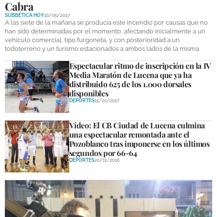
Cabra
DEPORTES
SUBBÉTICA HOY
16/05/2017
A las siete de la mañana se producía este incendio por causas que no
COMPETICIONES
han sido determinadas por el momento, afectando inicialmente a un
vehículo comercial, tipo furgoneta, y con posterioridad a un
DEPORTE BASE
todoterreno y un turismo estacionados a ambos lados de la misma
Espectacular ritmo de inscripción en la IV
OPINIÓN
Media Maratón de Lucena que ya ha
distribuido 625 de los 1.000 dorsales
VENTANA CIUDADANA
disponibles
DEPORTES
15/01/2017
CÓRDOBA
Vídeo: El CB Ciudad de Lucena culmina
PROVINCIA
una espectacular remontada ante el
Pozoblanco tras imponerse en los últimos
SUBBÉTICA HOY
segundos por 66-64
DEPORTES
20/11/2016
SALUD
OBRAS
NECROLÓGICAS