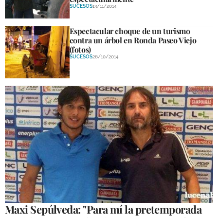
SUCESOS
13/11/2014
Espectacular choque de un turismo
contra un árbol en Ronda Paseo Viejo
(fotos)
SUCESOS
26/10/2014
Maxi Sepúlveda: "Para mí la pretemporada