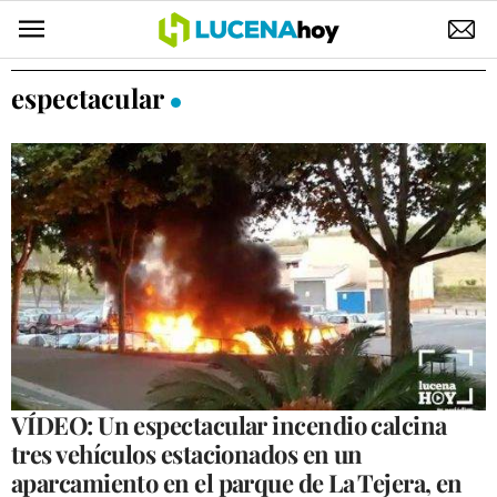
POLÍTICA
espectacular
AYUNTAMIENTO
ELECCIONES
SUCESOS
ECONOMÍA
DESARROLLO LOCAL
LUCENA EMPRESAS
OCIO
VÍDEO: Un espectacular incendio calcina
tres vehículos estacionados en un
COFRADÍAS
aparcamiento en el parque de La Tejera, en