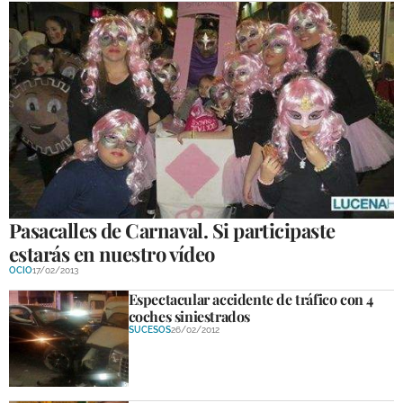
Pasacalles de Carnaval. Si participaste
estarás en nuestro vídeo
OCIO
17/02/2013
Espectacular accidente de tráfico con 4
coches siniestrados
SUCESOS
26/02/2012