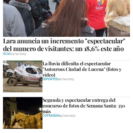
Lara anuncia un incremento "espectacular"
del numero de visitantes: un 18,6% este año
OCIO
23/10/2013
La lluvia dificulta el espectacular
"Autocross Ciudad de Lucena" (fotos y
vídeo)
DEPORTES
28/04/2013
Segunda y espectacular entrega del
concurso de fotos de Semana Santa: 350
más
COFRADÍAS
15/04/2013