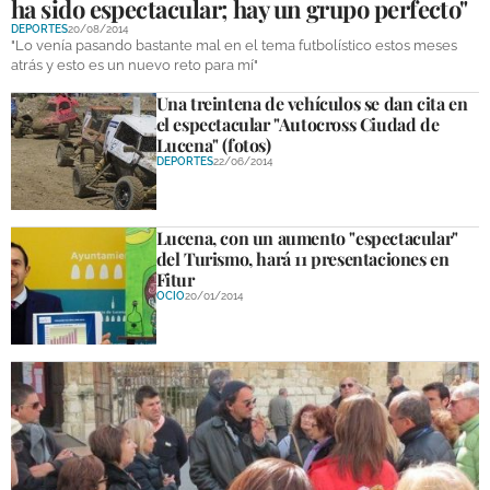
ha sido espectacular; hay un grupo perfecto"
DEPORTES
20/08/2014
"Lo venía pasando bastante mal en el tema futbolístico estos meses
atrás y esto es un nuevo reto para mí"
Una treintena de vehículos se dan cita en
el espectacular "Autocross Ciudad de
Lucena" (fotos)
DEPORTES
22/06/2014
Lucena, con un aumento "espectacular"
del Turismo, hará 11 presentaciones en
Fitur
OCIO
20/01/2014