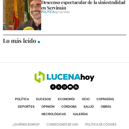
Descenso espectacular de la siniestralidad
en Servimán
POLÍTICA
29/01/2012
Lo más leído
POLÍTICA
SUCESOS
ECONOMÍA
OCIO
COFRADÍAS
DEPORTES
OPINIÓN
CÓRDOBA
SALUD
OBRAS
NECROLÓGICAS
GALERÍAS
¿QUIÉNES SOMOS?
CONDICIONES DE USO
POLÍTICA DE COOKIES