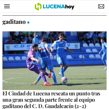
POLÍTICA
gaditano
AYUNTAMIENTO
ELECCIONES
SUCESOS
ECONOMÍA
DESARROLLO LOCAL
LUCENA EMPRESAS
OCIO
El Ciudad de Lucena rescata un punto tras
una gran segunda parte frente al equipo
COFRADÍAS
gaditano del C. D. Guadalcacín (2-2)