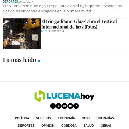
DEPORTES
22/10/2017
DEPORTES
Fran Lara en minuto 65 y Diego García en el 85 lograron levantar los
dos goles en contra encajados en la primera mitad.
COMPETICIONES
El trío gaditano 'Glazz' abre el Festival
Internacional de Jazz (fotos)
DEPORTE BASE
OCIO
16/05/2014
OPINIÓN
VENTANA CIUDADANA
Lo más leído
CÓRDOBA
PROVINCIA
SUBBÉTICA HOY
SALUD
OBRAS
POLÍTICA
SUCESOS
ECONOMÍA
OCIO
COFRADÍAS
DEPORTES
OPINIÓN
CÓRDOBA
SALUD
OBRAS
NECROLÓGICAS