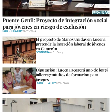
GALERÍAS
Puente Genil: Proyecto de integración social
para jóvenes en riesgo de exclusión
SUBBÉTICA HOY
22/01/2014
El proyecto de Manos Unidas en Lucena
pretende la inserción laboral de jóvenes
en Camerún
ECONOMÍA
22/01/2014
Diputación: Lucena acogerá uno de los 78
talleres gratuitos de formación para
jóvenes
SUBBÉTICA HOY
07/01/2014