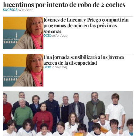
lucentinos por intento de robo de 2 coches
SUCESOS
27/05/2013
Jóvenes de Lucena y Priego compartirán
programas de ocio en las próximas
semanas
OCIO
08/05/2013
Una jornada sensibilizará a los jóvenes
acerca de la discapacidad
OCIO
10/04/2013