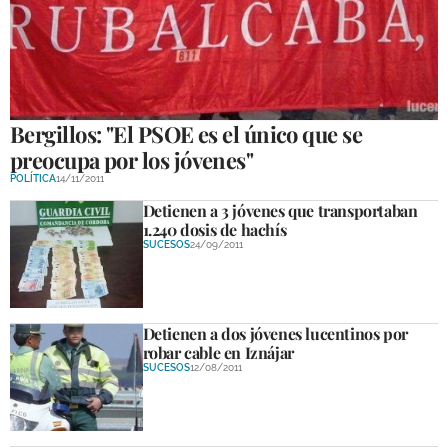
Bergillos: "El PSOE es el único que se
preocupa por los jóvenes"
POLÍTICA
14/11/2011
Detienen a 3 jóvenes que transportaban
1.240 dosis de hachís
SUCESOS
24/09/2011
Detienen a dos jóvenes lucentinos por
robar cable en Iznájar
SUCESOS
12/08/2011