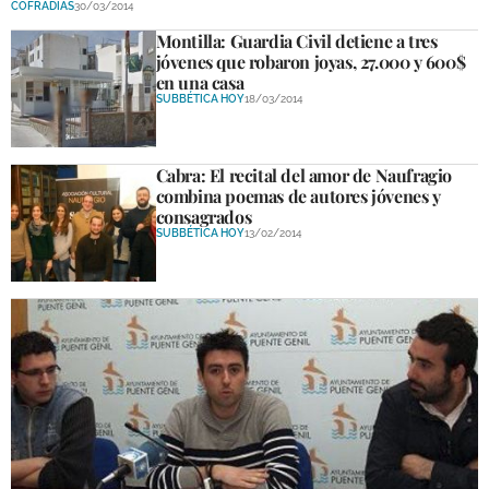
COFRADÍAS
30/03/2014
DEPORTES
Montilla: Guardia Civil detiene a tres
jóvenes que robaron joyas, 27.000 y 600$
COMPETICIONES
en una casa
SUBBÉTICA HOY
18/03/2014
DEPORTE BASE
OPINIÓN
Cabra: El recital del amor de Naufragio
combina poemas de autores jóvenes y
VENTANA CIUDADANA
consagrados
SUBBÉTICA HOY
13/02/2014
CÓRDOBA
PROVINCIA
SUBBÉTICA HOY
SALUD
OBRAS
NECROLÓGICAS