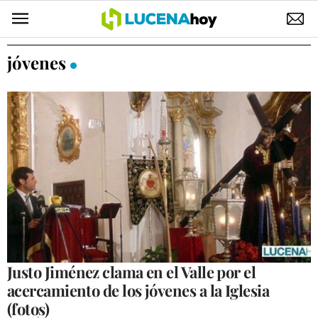
POLÍTICA
jóvenes
AYUNTAMIENTO
ELECCIONES
SUCESOS
ECONOMÍA
DESARROLLO LOCAL
LUCENA EMPRESAS
OCIO
Justo Jiménez clama en el Valle por el
acercamiento de los jóvenes a la Iglesia
COFRADÍAS
(fotos)