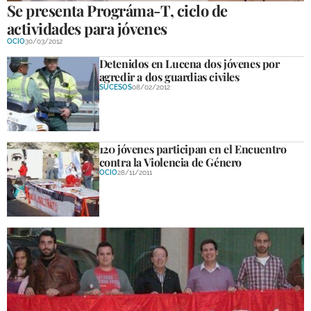
Se presenta Prográma-T, ciclo de
actividades para jóvenes
OCIO
30/03/2012
Detenidos en Lucena dos jóvenes por
agredir a dos guardias civiles
SUCESOS
08/02/2012
120 jóvenes participan en el Encuentro
contra la Violencia de Género
OCIO
28/11/2011