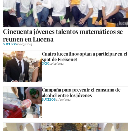
Cincuenta jóvenes talentos matemáticos se
reunen en Lucena
SUCESOS
10/03/2013
Cuatro lucentinos optan a participar en el
spot de Freixenet
OCIO
11/11/2012
Campaña para prevenir el consumo de
alcohol entre los jóvenes
SUCESOS
15/10/2012