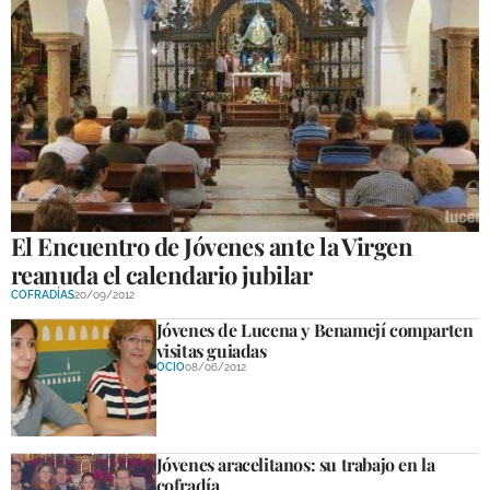
El Encuentro de Jóvenes ante la Virgen
reanuda el calendario jubilar
COFRADÍAS
20/09/2012
Jóvenes de Lucena y Benamejí comparten
visitas guiadas
OCIO
08/06/2012
Jóvenes aracelitanos: su trabajo en la
cofradía