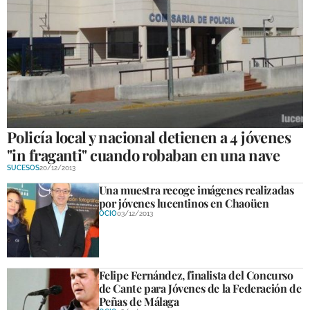
Policía local y nacional detienen a 4 jóvenes
"in fraganti" cuando robaban en una nave
SUCESOS
20/12/2013
Una muestra recoge imágenes realizadas
por jóvenes lucentinos en Chaoüen
OCIO
03/12/2013
Felipe Fernández, finalista del Concurso
de Cante para Jóvenes de la Federación de
Peñas de Málaga