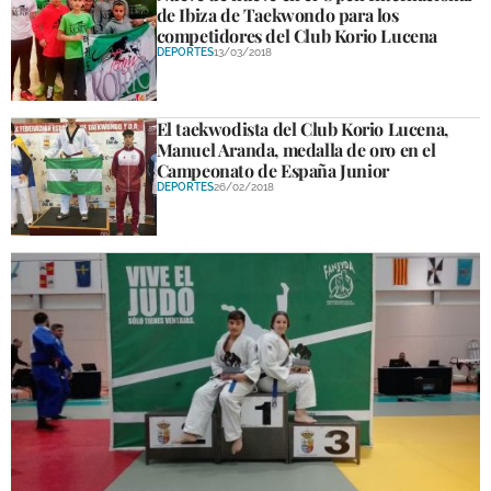
de Ibiza de Taekwondo para los
competidores del Club Korio Lucena
DEPORTES
13/03/2018
El taekwodista del Club Korio Lucena,
Manuel Aranda, medalla de oro en el
Campeonato de España Junior
DEPORTES
26/02/2018