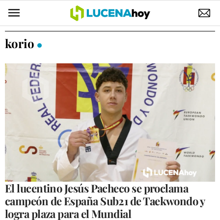
POLÍTICA
korio
AYUNTAMIENTO
ELECCIONES
SUCESOS
ECONOMÍA
DESARROLLO LOCAL
LUCENA EMPRESAS
OCIO
El lucentino Jesús Pacheco se proclama
campeón de España Sub21 de Taekwondo y
COFRADÍAS
logra plaza para el Mundial