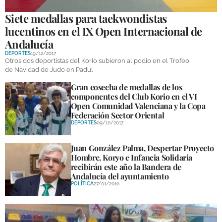
Siete medallas para taekwondistas
lucentinos en el IX Open Internacional de
Andalucía
DEPORTES
19/12/2017
Otros dos deportistas del Korio subieron al podio en el Trofeo
de Navidad de Judo en Padul
Gran cosecha de medallas de los
componentes del Club Korio en el VI
Open Comunidad Valenciana y la Copa
Federación Sector Oriental
DEPORTES
09/10/2017
Juan González Palma, Despertar Proyecto
Hombre, Koryo e Infancia Solidaria
recibirán este año la Bandera de
Andalucía del ayuntamiento
POLÍTICA
27/01/2016