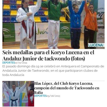
Seis medallas para el Koryo Lucena en el
Andaluz Junior de taekwondo (fotos)
DEPORTES
21/01/2014
El pasado domingo día 19 se celebró en Antequera el Campeonato de
Andalucía Junior de Taekwondo, en el que participaron clubes de
toda Andalucía
Blas López, del Club Koryo Lucena,
campeón del mundo de Taekwondo en
Italia
DEPORTES
09/08/2013