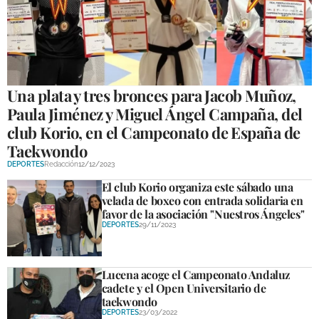
GALERÍAS
Una plata y tres bronces para Jacob Muñoz,
Paula Jiménez y Miguel Ángel Campaña, del
club Korio, en el Campeonato de España de
Taekwondo
DEPORTES
Redacción
12/12/2023
El club Korio organiza este sábado una
velada de boxeo con entrada solidaria en
favor de la asociación "Nuestros Ángeles"
DEPORTES
29/11/2023
Lucena acoge el Campeonato Andaluz
cadete y el Open Universitario de
taekwondo
DEPORTES
23/03/2022