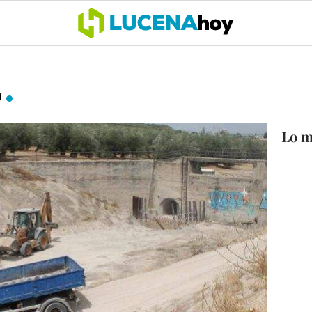
OCIO
COFRADÍAS
DEPORTES
OPINIÓN
CÓRDOBA
SALU
o
Lo m