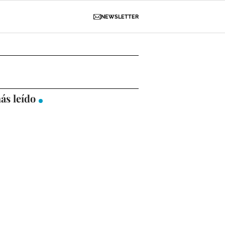
NEWSLETTER
D
OBRAS
NECROLÓGICAS
GALERÍAS
ás leído