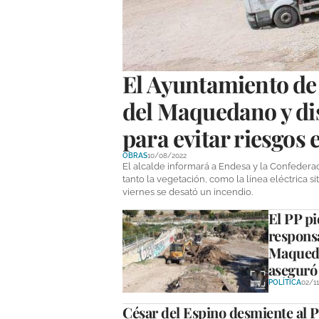
El Ayuntamiento de 
del Maquedano y dis
para evitar riesgos
OBRAS
10/08/2022
El alcalde informará a Endesa y la Confedera
tanto la vegetación, como la línea eléctrica s
viernes se desató un incendio.
El PP pi
responsa
Maqueda
aseguró 
POLÍTICA
02/1
César del Espino desmiente al PP