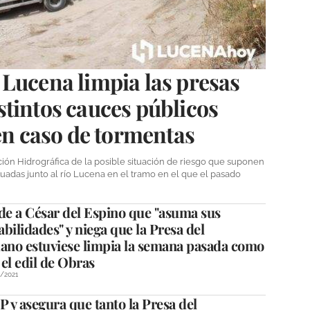
Lucena limpia las presas
tintos cauces públicos
 en caso de tormentas
ción Hidrográfica de la posible situación de riesgo que suponen
ituadas junto al río Lucena en el tramo en el que el pasado
de a César del Espino que "asuma sus
bilidades" y niega que la Presa del
no estuviese limpia la semana pasada como
el edil de Obras
1/2021
 y asegura que tanto la Presa del