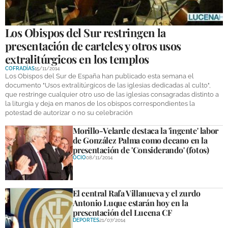
Los Obispos del Sur restringen la
presentación de carteles y otros usos
extralitúrgicos en los templos
COFRADÍAS
15/11/2014
Los Obispos del Sur de España han publicado esta semana el
documento "Usos extralitúrgicos de las iglesias dedicadas al culto",
que restringe cualquier otro uso de las iglesias consagradas distinto a
la liturgia y deja en manos de los obispos correspondientes la
potestad de autorizar o no su celebración
Morillo-Velarde destaca la 'ingente' labor
de González Palma como decano en la
presentación de 'Considerando' (fotos)
OCIO
08/11/2014
El central Rafa Villanueva y el zurdo
Antonio Luque estarán hoy en la
presentación del Lucena CF
DEPORTES
21/07/2014