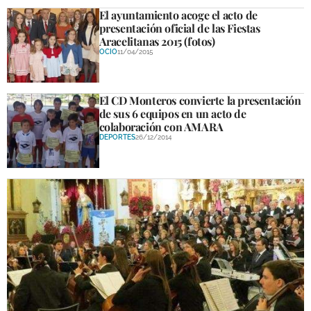
El ayuntamiento acoge el acto de
presentación oficial de las Fiestas
Aracelitanas 2015 (fotos)
OCIO
11/04/2015
El CD Monteros convierte la presentación
de sus 6 equipos en un acto de
colaboración con AMARA
DEPORTES
26/12/2014