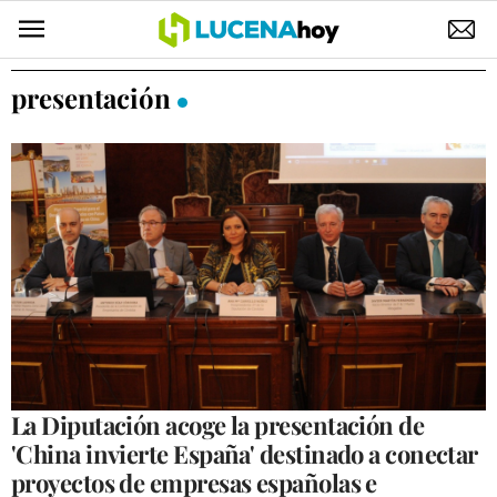
POLÍTICA
presentación
AYUNTAMIENTO
ELECCIONES
SUCESOS
ECONOMÍA
DESARROLLO LOCAL
LUCENA EMPRESAS
OCIO
La Diputación acoge la presentación de
'China invierte España' destinado a conectar
COFRADÍAS
proyectos de empresas españolas e