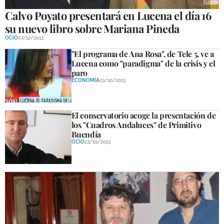
Calvo Poyato presentará en Lucena el día 16
su nuevo libro sobre Mariana Pineda
OCIO
07/12/2013
"El programa de Ana Rosa", de Tele 5, ve a
Lucena como "paradigma" de la crisis y el
paro
ECONOMÍA
23/10/2013
El conservatorio acoge la presentación de
los "Cuadros Andaluces" de Primitivo
Buendía
OCIO
23/10/2013