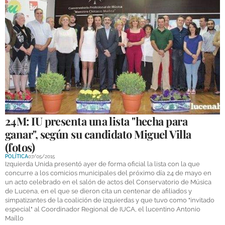
24M: IU presenta una lista "hecha para
ganar", según su candidato Miguel Villa
(fotos)
POLÍTICA
07/05/2015
Izquierda Unida presentó ayer de forma oficial la lista con la que
concurre a los comicios municipales del próximo día 24 de mayo en
un acto celebrado en el salón de actos del Conservatorio de Música
de Lucena, en el que se dieron cita un centenar de afiliados y
simpatizantes de la coalición de izquierdas y que tuvo como "invitado
especial" al Coordinador Regional de IUCA, el lucentino Antonio
Maíllo