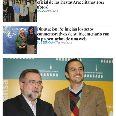
oficial de las Fiestas Aracelitanas 2014
(fotos)
OCIO
05/04/2014
Diputación: Se inician los actos
conmemorativos de su Bicentenario con
la presentación de una web
SUBBÉTICA HOY
18/02/2014