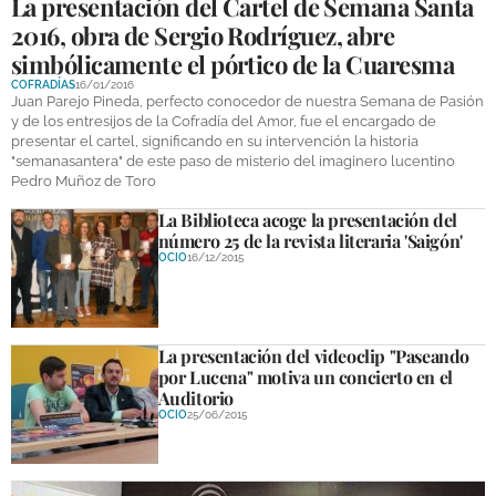
La presentación del Cartel de Semana Santa
2016, obra de Sergio Rodríguez, abre
simbólicamente el pórtico de la Cuaresma
COFRADÍAS
16/01/2016
Juan Parejo Pineda, perfecto conocedor de nuestra Semana de Pasión
y de los entresijos de la Cofradía del Amor, fue el encargado de
presentar el cartel, significando en su intervención la historia
"semanasantera" de este paso de misterio del imaginero lucentino
Pedro Muñoz de Toro
La Biblioteca acoge la presentación del
número 25 de la revista literaria 'Saigón'
OCIO
16/12/2015
La presentación del videoclip "Paseando
por Lucena" motiva un concierto en el
Auditorio
OCIO
25/06/2015