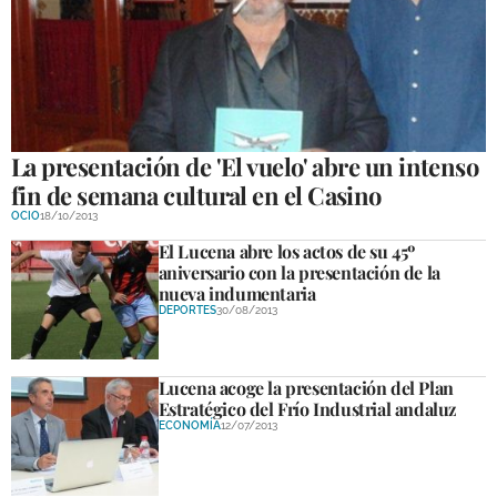
La presentación de 'El vuelo' abre un intenso
fin de semana cultural en el Casino
OCIO
18/10/2013
El Lucena abre los actos de su 45º
aniversario con la presentación de la
nueva indumentaria
DEPORTES
30/08/2013
Lucena acoge la presentación del Plan
Estratégico del Frío Industrial andaluz
ECONOMÍA
12/07/2013