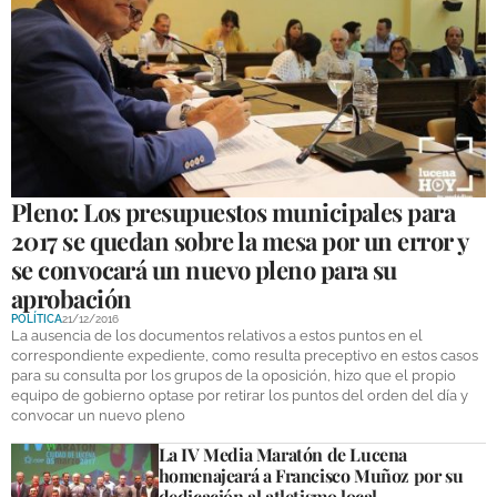
Pleno: Los presupuestos municipales para
2017 se quedan sobre la mesa por un error y
se convocará un nuevo pleno para su
aprobación
POLÍTICA
21/12/2016
La ausencia de los documentos relativos a estos puntos en el
correspondiente expediente, como resulta preceptivo en estos casos
para su consulta por los grupos de la oposición, hizo que el propio
equipo de gobierno optase por retirar los puntos del orden del día y
convocar un nuevo pleno
La IV Media Maratón de Lucena
homenajeará a Francisco Muñoz por su
dedicación al atletismo local