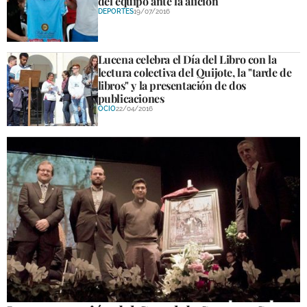
del equipo ante la afición
DEPORTES
19/07/2016
Lucena celebra el Día del Libro con la
lectura colectiva del Quijote, la "tarde de
libros" y la presentación de dos
publicaciones
OCIO
22/04/2016