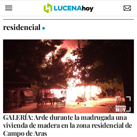
POLÍTICA
residencial
AYUNTAMIENTO
ELECCIONES
SUCESOS
ECONOMÍA
DESARROLLO LOCAL
LUCENA EMPRESAS
OCIO
GALERÍA: Arde durante la madrugada una
vivienda de madera en la zona residencial de
COFRADÍAS
Campo de Aras