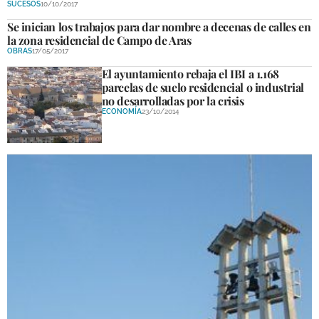
SUCESOS
10/10/2017
DEPORTES
Se inician los trabajos para dar nombre a decenas de calles en
la zona residencial de Campo de Aras
COMPETICIONES
OBRAS
17/05/2017
DEPORTE BASE
El ayuntamiento rebaja el IBI a 1.168
parcelas de suelo residencial o industrial
OPINIÓN
no desarrolladas por la crisis
ECONOMÍA
23/10/2014
VENTANA CIUDADANA
CÓRDOBA
PROVINCIA
SUBBÉTICA HOY
SALUD
OBRAS
NECROLÓGICAS