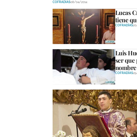
COFRADÍAS
08/04/2014
Lucas Cr
tiene qu
COFRADÍAS
20
Luis Hue
ser que
nombre 
COFRADÍAS
25