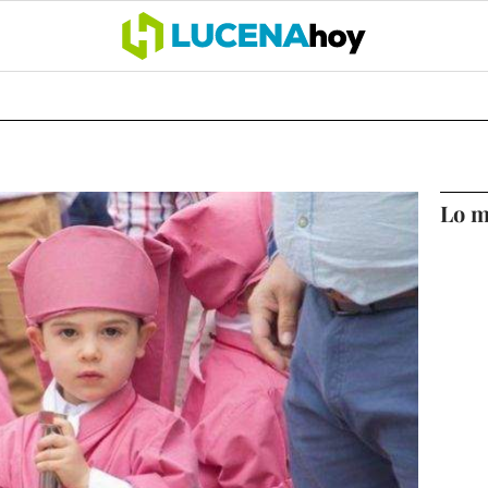
OCIO
COFRADÍAS
DEPORTES
OPINIÓN
CÓRDOBA
SALU
Lo m