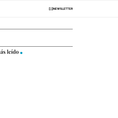
NEWSLETTER
D
OBRAS
NECROLÓGICAS
GALERÍAS
ás leído