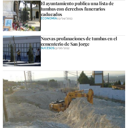
El ayuntamiento publica una lista de
DEPORTES
tumbas con derechos funerarios
caducados
COMPETICIONES
ECONOMÍA
03/04/2013
DEPORTE BASE
Nuevas profanaciones de tumbas en el
OPINIÓN
cementerio de San Jorge
SUCESOS
13/06/2012
VENTANA CIUDADANA
CÓRDOBA
PROVINCIA
SUBBÉTICA HOY
SALUD
OBRAS
NECROLÓGICAS