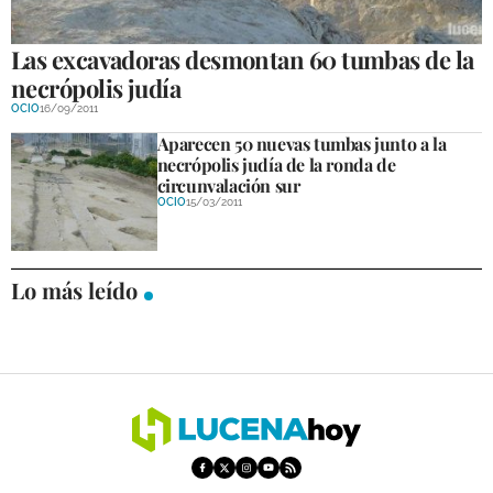
GALERÍAS
Las excavadoras desmontan 60 tumbas de la
necrópolis judía
OCIO
16/09/2011
Aparecen 50 nuevas tumbas junto a la
necrópolis judía de la ronda de
circunvalación sur
OCIO
15/03/2011
Lo más leído