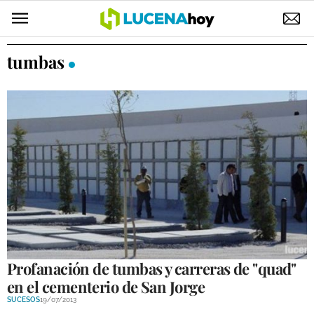
POLÍTICA
tumbas
AYUNTAMIENTO
ELECCIONES
SUCESOS
ECONOMÍA
DESARROLLO LOCAL
LUCENA EMPRESAS
OCIO
Profanación de tumbas y carreras de "quad"
en el cementerio de San Jorge
COFRADÍAS
SUCESOS
19/07/2013