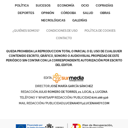
POLÍTICA
SUCESOS
ECONOMÍA
OCIO
COFRADÍAS
DEPORTES
OPINIÓN
CÓRDOBA
SALUD
OBRAS
NECROLÓGICAS
GALERÍAS
¿QUIÉNES SOMOS?
CONDICIONES DE USO
POLÍTICA DE COOKIES
CONTACTO
QUEDA PROHIBIDA LA REPRODUCCION TOTAL O PARCIAL O EL USO DE CUALQUIER
CONTENIDO ESCRITO, GRÁFICO, SONORO O AUDIOVISUAL PROPIEDAD DE ESTE
PERIÓDICO SIN CONTAR CON LA CORRESPONDIENTE AUTORIZACIÓN POR ESCRITO
DEL EDITOR.
EDITA:
DIRECTOR:
JOSÉ MARÍA GARCÍA SÁNCHEZ
REDACCIÓN:
JULIO ROMERO DE TORRES, 21. LOCAL 5. LUCENA
TELÉFONO Y WHATSAPP REDACCIÓN/PUBLICIDAD:
676 286 936
MAIL REDACCIÓN/PUBLICIDAD:
LUCENAHOY@LUCENAHOY.COM