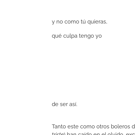
y no como tú quieras,
qué culpa tengo yo
de ser así.
Tanto este como otros boleros de
triste
) han caído en el olvido, ex