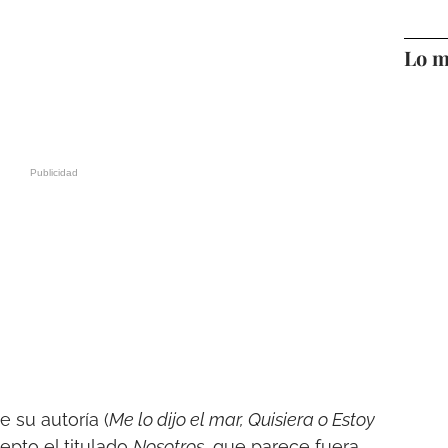
Lo m
 su autoría (
Me lo dijo el mar, Quisiera o Estoy
cepto el titulado
Nosotros,
que parece fuera