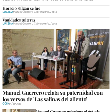
Horacio Salgán se fue
GALERÍAS
LUCENA
Manuel Guerrero Cabrera
23/08/2016
Vanidades tuiteras
LUCENA
Manuel Guerrero Cabrera
04/02/2016
Manuel Guerrero relata su paternidad con
los versos de 'Las salinas del aliento'
OCIO
14/11/2015
Manuel Guerrero relaciona el éxtasis