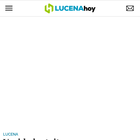
POLÍTICA
AYUNTAMIENTO
ELECCIONES
SUCESOS
ECONOMÍA
DESARROLLO LOCAL
LUCENA EMPRESAS
OCIO
COFRADÍAS
LUCENA