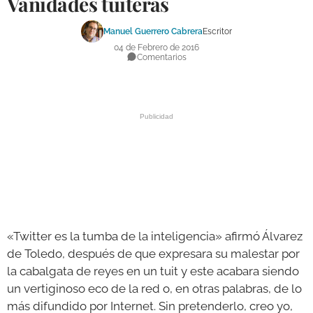
Vanidades tuiteras
DEPORTES
Manuel Guerrero Cabrera
Escritor
COMPETICIONES
04 de Febrero de 2016
Comentarios
DEPORTE BASE
OPINIÓN
VENTANA CIUDADANA
CÓRDOBA
PROVINCIA
SUBBÉTICA HOY
«Twitter es la tumba de la inteligencia» afirmó Álvarez
SALUD
de Toledo, después de que expresara su malestar por
la cabalgata de reyes en un tuit y este acabara siendo
OBRAS
un vertiginoso eco de la red o, en otras palabras, de lo
más difundido por Internet. Sin pretenderlo, creo yo,
NECROLÓGICAS