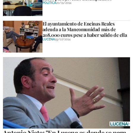
POLÍTICA
20/11/2014
GALERÍAS
El ayuntamiento de Encinas Reales
adeuda a la Mancomunidad más de
208.000 euros pese a haber salido de ella
LUCENA
19/07/2014
Antonio Nieto: "En Lucena es donde se paga