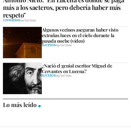
más a los saeteros, pero debería haber más
respeto"
COFRADÍAS
04/03/2014
Algunos vecinos aseguran haber visto
extrañas luces en el cielo durante la
pasada noche (vídeo)
SUCESOS
09/01/2014
¿Nació el genial escritor Miguel de
Cervantes en Lucena?
SUCESOS
09/02/2011
Lo más leído