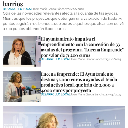
barrios
DEPORTES
DESARROLLO LOCAL
José María García Sánchez
06/05/2026
Otra de las novedades relevantes afecta a la cuantía de las ayudas.
COMPETICIONES
Mientras que los proyectos que obtengan una valoración de hasta 75
puntos seguirán recibiendo 2.000 euros, aquellos que alcancen de 76
DEPORTE BASE
a 100 puntos obtendrán 6.000 euros
El ayuntamiento impulsa el
OPINIÓN
emprendimiento con la concesión de 33
ayudas del programa "Lucena Emprende"
VENTANA CIUDADANA
por valor de 71.200 euros
DESARROLLO LOCAL
José María García Sánchez
23/10/2025
CÓRDOBA
Lucena Emprende: El Ayuntamiento
PROVINCIA
destina 72.000 euros a ayudas al tejido
productivo local, que irán de 2.000 a
SUBBÉTICA HOY
4.000 euros por proyecto
DESARROLLO LOCAL
José María García Sánchez
19/05/2025
SALUD
OBRAS
NECROLÓGICAS