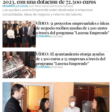
2023, con una dotación de 72.500 euros
DESARROLLO LOCAL
José María García Sánchez
20/03/2023
Las ayudas Lucena Emprende están destinadas a empresas
consolidadas, ideas de negocio y retorno del talento
VÍDEO: 51 proyectos empresariales e ideas
de negocio reciben ayudas de 1.500 euros
a través del programa "Lucena Emprende"
ECONOMÍA
22/12/2022
VÍDEO: El ayuntamiento otorga ayudas
de 1.500 euros a 53 empresas a través del
programa "Lucena Emprende"
ECONOMÍA
27/07/2022