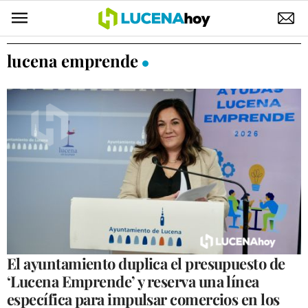
POLÍTICA
lucena emprende
AYUNTAMIENTO
ELECCIONES
SUCESOS
ECONOMÍA
DESARROLLO LOCAL
LUCENA EMPRESAS
OCIO
El ayuntamiento duplica el presupuesto de
‘Lucena Emprende’ y reserva una línea
COFRADÍAS
específica para impulsar comercios en los