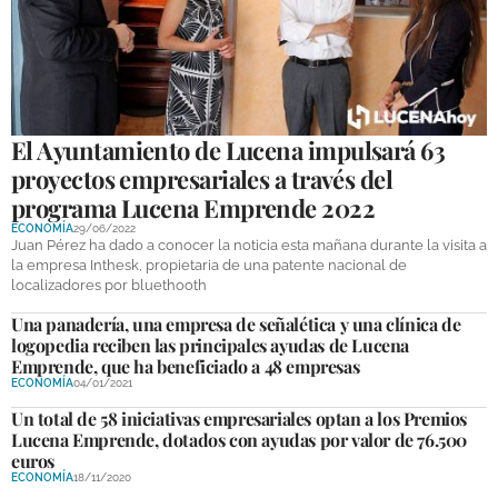
El Ayuntamiento de Lucena impulsará 63
proyectos empresariales a través del
programa Lucena Emprende 2022
ECONOMÍA
29/06/2022
Juan Pérez ha dado a conocer la noticia esta mañana durante la visita a
la empresa Inthesk, propietaria de una patente nacional de
localizadores por bluethooth
Una panadería, una empresa de señalética y una clínica de
logopedia reciben las principales ayudas de Lucena
Emprende, que ha beneficiado a 48 empresas
ECONOMÍA
04/01/2021
Un total de 58 iniciativas empresariales optan a los Premios
Lucena Emprende, dotados con ayudas por valor de 76.500
euros
ECONOMÍA
18/11/2020