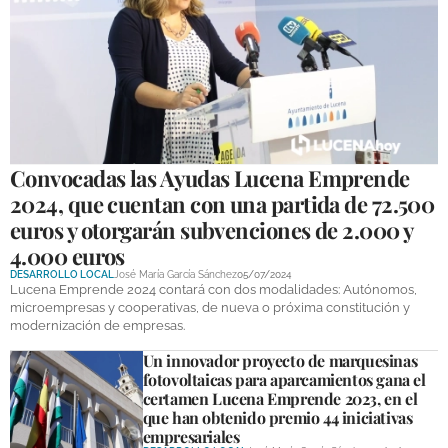
GALERÍAS
Convocadas las Ayudas Lucena Emprende
2024, que cuentan con una partida de 72.500
euros y otorgarán subvenciones de 2.000 y
4.000 euros
DESARROLLO LOCAL
José María García Sánchez
05/07/2024
Lucena Emprende 2024 contará con dos modalidades: Autónomos,
microempresas y cooperativas, de nueva o próxima constitución y
modernización de empresas.
Un innovador proyecto de marquesinas
fotovoltaicas para aparcamientos gana el
certamen Lucena Emprende 2023, en el
que han obtenido premio 44 iniciativas
empresariales