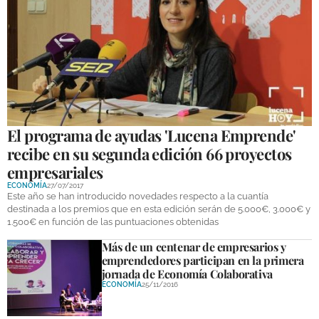
El programa de ayudas 'Lucena Emprende'
recibe en su segunda edición 66 proyectos
empresariales
ECONOMÍA
27/07/2017
Este año se han introducido novedades respecto a la cuantía
destinada a los premios que en esta edición serán de 5.000€, 3.000€ y
1.500€ en función de las puntuaciones obtenidas
Más de un centenar de empresarios y
emprendedores participan en la primera
jornada de Economía Colaborativa
ECONOMÍA
25/11/2016