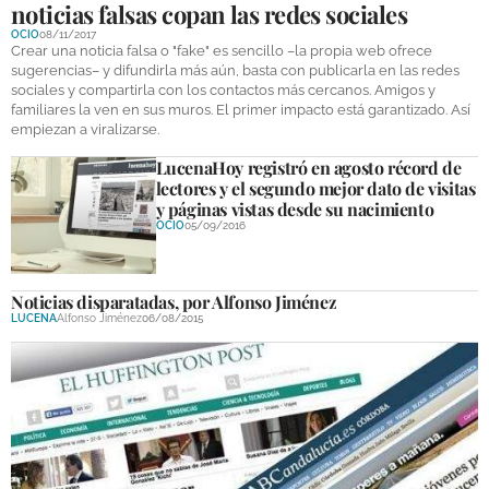
noticias falsas copan las redes sociales
DEPORTES
OCIO
08/11/2017
Crear una noticia falsa o "fake" es sencillo –la propia web ofrece
COMPETICIONES
sugerencias– y difundirla más aún, basta con publicarla en las redes
sociales y compartirla con los contactos más cercanos. Amigos y
DEPORTE BASE
familiares la ven en sus muros. El primer impacto está garantizado. Así
empiezan a viralizarse.
OPINIÓN
LucenaHoy registró en agosto récord de
lectores y el segundo mejor dato de visitas
VENTANA CIUDADANA
y páginas vistas desde su nacimiento
OCIO
05/09/2016
CÓRDOBA
PROVINCIA
Noticias disparatadas, por Alfonso Jiménez
LUCENA
Alfonso Jiménez
06/08/2015
SUBBÉTICA HOY
SALUD
OBRAS
NECROLÓGICAS