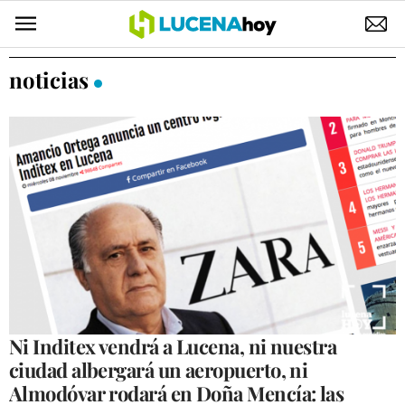
POLÍTICA
noticias
AYUNTAMIENTO
ELECCIONES
SUCESOS
ECONOMÍA
DESARROLLO LOCAL
LUCENA EMPRESAS
OCIO
Ni Inditex vendrá a Lucena, ni nuestra
ciudad albergará un aeropuerto, ni
COFRADÍAS
Almodóvar rodará en Doña Mencía: las