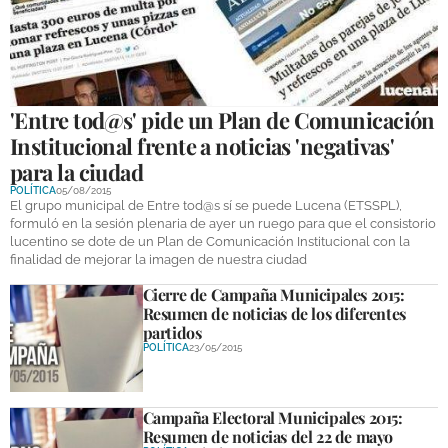
GALERÍAS
'Entre tod@s' pide un Plan de Comunicación
Institucional frente a noticias 'negativas'
para la ciudad
POLÍTICA
05/08/2015
El grupo municipal de Entre tod@s sí se puede Lucena (ETSSPL),
formuló en la sesión plenaria de ayer un ruego para que el consistorio
lucentino se dote de un Plan de Comunicación Institucional con la
finalidad de mejorar la imagen de nuestra ciudad
Cierre de Campaña Municipales 2015:
Resumen de noticias de los diferentes
partidos
POLÍTICA
23/05/2015
Campaña Electoral Municipales 2015:
Resumen de noticias del 22 de mayo