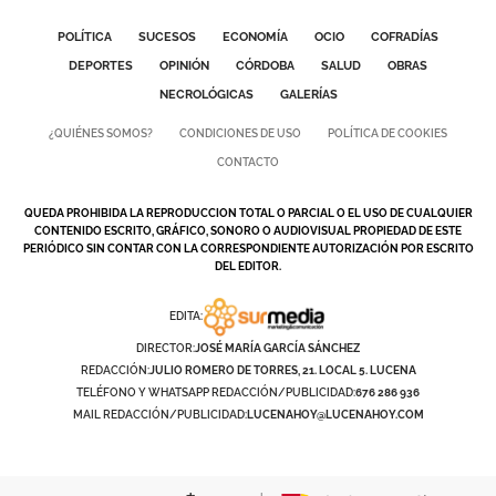
POLÍTICA
SUCESOS
ECONOMÍA
OCIO
COFRADÍAS
DEPORTES
OPINIÓN
CÓRDOBA
SALUD
OBRAS
NECROLÓGICAS
GALERÍAS
¿QUIÉNES SOMOS?
CONDICIONES DE USO
POLÍTICA DE COOKIES
CONTACTO
QUEDA PROHIBIDA LA REPRODUCCION TOTAL O PARCIAL O EL USO DE CUALQUIER
CONTENIDO ESCRITO, GRÁFICO, SONORO O AUDIOVISUAL PROPIEDAD DE ESTE
PERIÓDICO SIN CONTAR CON LA CORRESPONDIENTE AUTORIZACIÓN POR ESCRITO
DEL EDITOR.
EDITA:
DIRECTOR:
JOSÉ MARÍA GARCÍA SÁNCHEZ
REDACCIÓN:
JULIO ROMERO DE TORRES, 21. LOCAL 5. LUCENA
TELÉFONO Y WHATSAPP REDACCIÓN/PUBLICIDAD:
676 286 936
MAIL REDACCIÓN/PUBLICIDAD:
LUCENAHOY@LUCENAHOY.COM