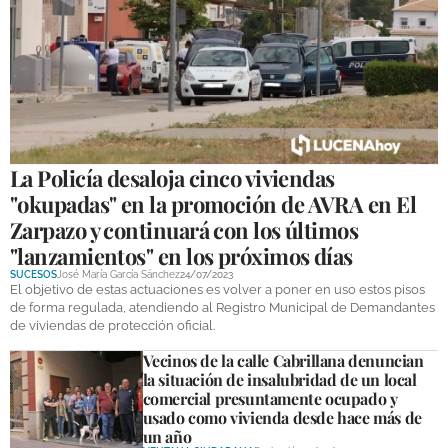
GALERÍAS
La Policía desaloja cinco viviendas
"okupadas" en la promoción de AVRA en El
Zarpazo y continuará con los últimos
"lanzamientos" en los próximos días
SUCESOS
José María García Sánchez
24/07/2023
El objetivo de estas actuaciones es volver a poner en uso estos pisos
de forma regulada, atendiendo al Registro Municipal de Demandantes
de viviendas de protección oficial.
Vecinos de la calle Cabrillana denuncian
la situación de insalubridad de un local
comercial presuntamente ocupado y
usado como vivienda desde hace más de
un año