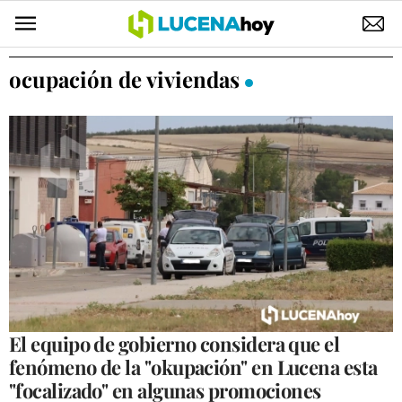
POLÍTICA
ocupación de viviendas
AYUNTAMIENTO
ELECCIONES
SUCESOS
ECONOMÍA
DESARROLLO LOCAL
LUCENA EMPRESAS
OCIO
El equipo de gobierno considera que el
fenómeno de la "okupación" en Lucena esta
COFRADÍAS
"focalizado" en algunas promociones