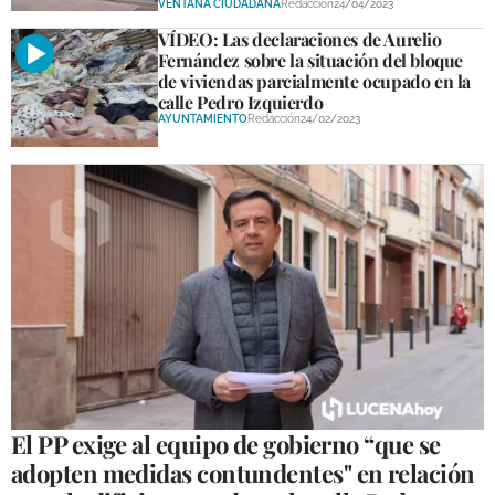
VENTANA CIUDADANA
Redacción
24/04/2023
VÍDEO: Las declaraciones de Aurelio
Fernández sobre la situación del bloque
de viviendas parcialmente ocupado en la
calle Pedro Izquierdo
AYUNTAMIENTO
Redacción
24/02/2023
El PP exige al equipo de gobierno “que se
adopten medidas contundentes" en relación