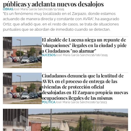
públicas y adelanta nuevos desalojos
DEPORTES
OBRAS
José María García Sánchez
18/11/2025
"Es un fenómeno muy localizado en el Zarpazo, donde estamos
COMPETICIONES
actuando de manera directa y constante con AVRA”, ha asegurado
Ortiz, que añadió que, en el resto de casos, se trata de situaciones
DEPORTE BASE
puntuales que se abordan de inmediato cuando se detectan.
El alcalde de Lucena niega un repunte de
OPINIÓN
"okupaciones" ilegales en la ciudad y pide
a Ciudadanos "no alarmar"
VENTANA CIUDADANA
SUCESOS
José María García Sánchez
16/06/2025
CÓRDOBA
Ciudadanos denuncia que la lentitud de
PROVINCIA
AVRA en el proceso de entrega de las
viviendas de protección oficial
SUBBÉTICA HOY
desalojadas en El Zarpazo propicia nuevas
ocupaciones ilegales de las mismas
SALUD
POLÍTICA
José María García Sánchez
06/11/2023
OBRAS
NECROLÓGICAS