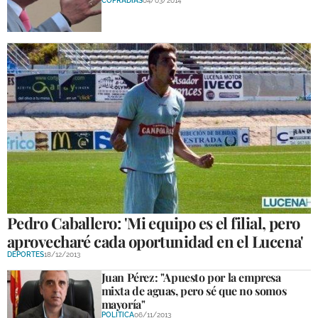
COFRADÍAS
04/03/2014
Pedro Caballero: 'Mi equipo es el filial, pero
aprovecharé cada oportunidad en el Lucena'
DEPORTES
18/12/2013
Juan Pérez: "Apuesto por la empresa
mixta de aguas, pero sé que no somos
mayoría"
POLÍTICA
06/11/2013