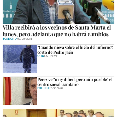
Villa recibirá a los vecinos de Santa Marta el
lunes, pero adelanta que no habrá cambios
ECONOMÍA
02/08/2013
"Cuando nieva sobre el hielo del infierno",
corto de Pedro Jaén
OCIO
20/11/2012
Pérez ve "muy difícil, pero aún posible" el
centro social-sanitario
POLÍTICA
20/10/2012