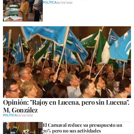
POLÍTICA
25/03/2012
Opinión: "Rajoy en Lucena, pero sin Lucena".
M. González
POLÍTICA
03/03/2012
El Carnaval reduce su presupuesto un
70% pero no sus actividades