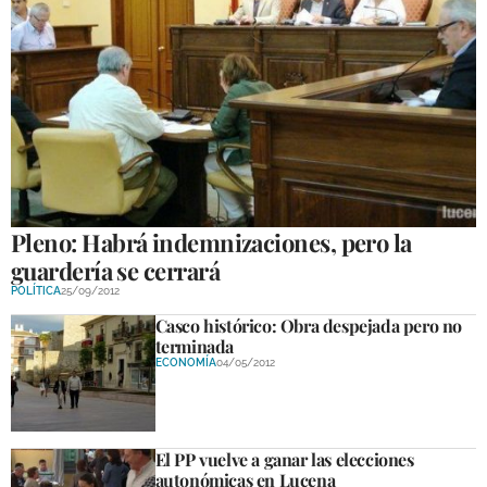
Pleno: Habrá indemnizaciones, pero la
guardería se cerrará
POLÍTICA
25/09/2012
Casco histórico: Obra despejada pero no
terminada
ECONOMÍA
04/05/2012
El PP vuelve a ganar las elecciones
autonómicas en Lucena