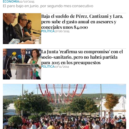
ECONOMÍA
02/07/2015
DEPORTES
El paro bajo en junio, por segundo mes consecutivo
Baja el sueldo de Pérez, Cantizani y Lara,
COMPETICIONES
pero sube el gasto anual en asesores y
concejales unos 84.000
DEPORTE BASE
POLÍTICA
17/06/2015
OPINIÓN
La Junta 'reafirma su compromiso' con el
VENTANA CIUDADANA
socio-sanitario, pero no habrá partida
para 2015 en los presupuestos
CÓRDOBA
POLÍTICA
07/11/2014
PROVINCIA
SUBBÉTICA HOY
SALUD
OBRAS
NECROLÓGICAS