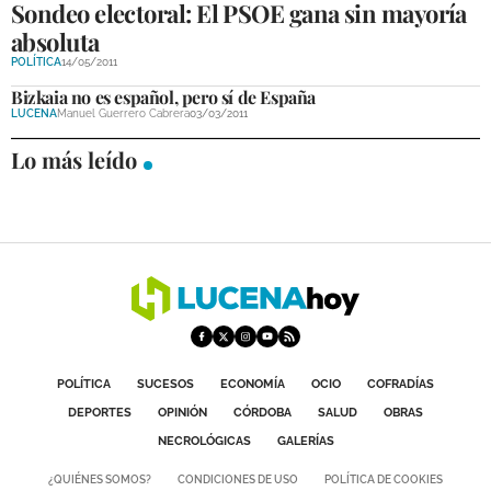
Sondeo electoral: El PSOE gana sin mayoría
absoluta
POLÍTICA
14/05/2011
Bizkaia no es español, pero sí de España
LUCENA
Manuel Guerrero Cabrera
03/03/2011
Lo más leído
POLÍTICA
SUCESOS
ECONOMÍA
OCIO
COFRADÍAS
DEPORTES
OPINIÓN
CÓRDOBA
SALUD
OBRAS
NECROLÓGICAS
GALERÍAS
¿QUIÉNES SOMOS?
CONDICIONES DE USO
POLÍTICA DE COOKIES