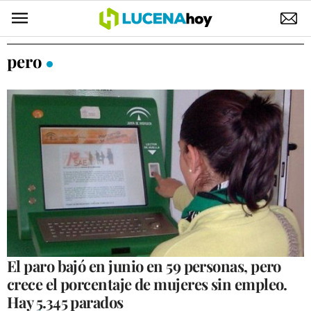
POLÍTICA
pero
AYUNTAMIENTO
ELECCIONES
SUCESOS
ECONOMÍA
DESARROLLO LOCAL
LUCENA EMPRESAS
OCIO
El paro bajó en junio en 59 personas, pero
crece el porcentaje de mujeres sin empleo.
COFRADÍAS
Hay 5.345 parados