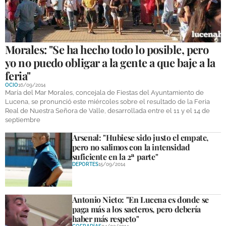
GALERÍAS
Morales: "Se ha hecho todo lo posible, pero
yo no puedo obligar a la gente a que baje a la
feria"
OCIO
16/09/2014
María del Mar Morales, concejala de Fiestas del Ayuntamiento de
Lucena, se pronunció este miércoles sobre el resultado de la Feria
Real de Nuestra Señora de Valle, desarrollada entre el 11 y el 14 de
septiembre
Arsenal: "Hubiese sido justo el empate,
pero no salimos con la intensidad
suficiente en la 2ª parte"
DEPORTES
15/09/2014
Antonio Nieto: "En Lucena es donde se
paga más a los saeteros, pero debería
haber más respeto"