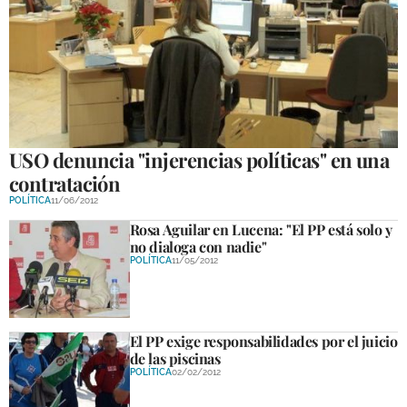
USO denuncia "injerencias políticas" en una
contratación
POLÍTICA
11/06/2012
Rosa Aguilar en Lucena: "El PP está solo y
no dialoga con nadie"
POLÍTICA
11/05/2012
El PP exige responsabilidades por el juicio
de las piscinas
POLÍTICA
02/02/2012