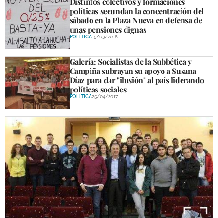
Distintos colectivos y formaciones
políticas secundan la concentración del
sábado en la Plaza Nueva en defensa de
GALERÍAS
unas pensiones dignas
POLÍTICA
15/03/2018
Galería: Socialistas de la Subbética y
Campiña subrayan su apoyo a Susana
Díaz para dar "ilusión" al país liderando
políticas sociales
POLÍTICA
25/04/2017