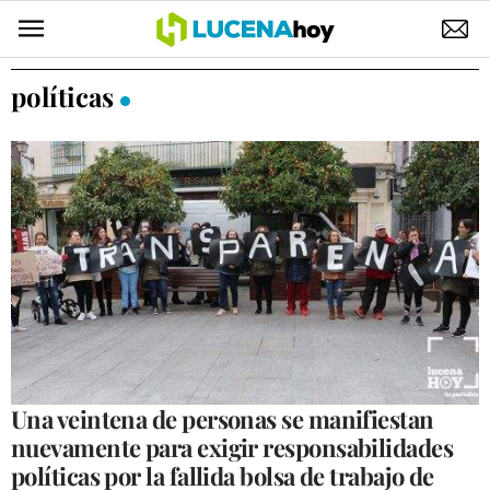
POLÍTICA
políticas
AYUNTAMIENTO
ELECCIONES
SUCESOS
ECONOMÍA
DESARROLLO LOCAL
LUCENA EMPRESAS
OCIO
Una veintena de personas se manifiestan
nuevamente para exigir responsabilidades
COFRADÍAS
políticas por la fallida bolsa de trabajo de