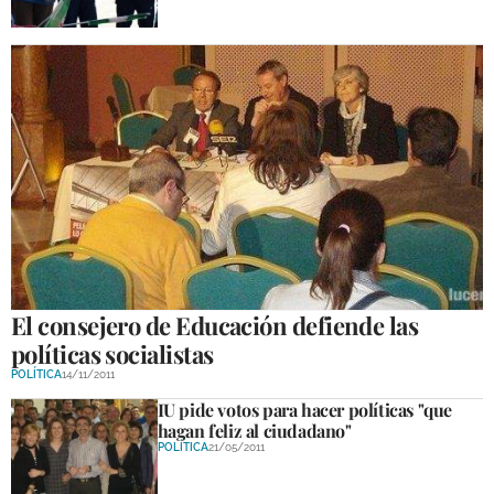
El consejero de Educación defiende las
políticas socialistas
POLÍTICA
14/11/2011
IU pide votos para hacer políticas "que
hagan feliz al ciudadano"
POLÍTICA
21/05/2011