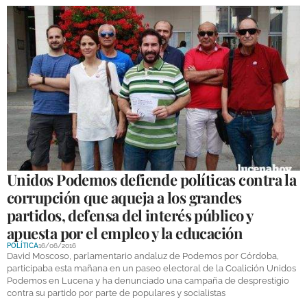
Unidos Podemos defiende políticas contra la
corrupción que aqueja a los grandes
partidos, defensa del interés público y
apuesta por el empleo y la educación
POLÍTICA
16/06/2016
David Moscoso, parlamentario andaluz de Podemos por Córdoba,
participaba esta mañana en un paseo electoral de la Coalición Unidos
Podemos en Lucena y ha denunciado una campaña de desprestigio
contra su partido por parte de populares y socialistas