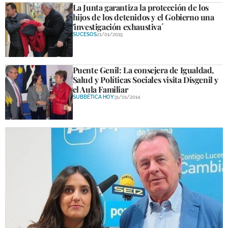
La Junta garantiza la protección de los
hijos de los detenidos y el Gobierno una
'investigación exhaustiva´
SUCESOS
21/01/2015
Puente Genil: La consejera de Igualdad,
Salud y Políticas Sociales visita Disgenil y
el Aula Familiar
SUBBÉTICA HOY
31/01/2014