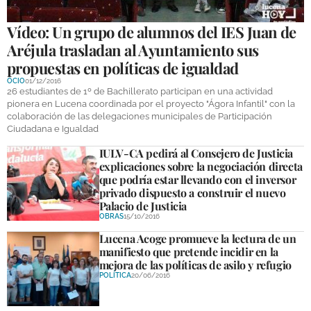
Vídeo: Un grupo de alumnos del IES Juan de
Aréjula trasladan al Ayuntamiento sus
propuestas en políticas de igualdad
OCIO
01/12/2016
26 estudiantes de 1º de Bachillerato participan en una actividad
pionera en Lucena coordinada por el proyecto "Ágora Infantil" con la
colaboración de las delegaciones municipales de Participación
Ciudadana e Igualdad
IULV-CA pedirá al Consejero de Justicia
explicaciones sobre la negociación directa
que podría estar llevando con el inversor
privado dispuesto a construir el nuevo
Palacio de Justicia
OBRAS
15/10/2016
Lucena Acoge promueve la lectura de un
manifiesto que pretende incidir en la
mejora de las políticas de asilo y refugio
POLÍTICA
20/06/2016