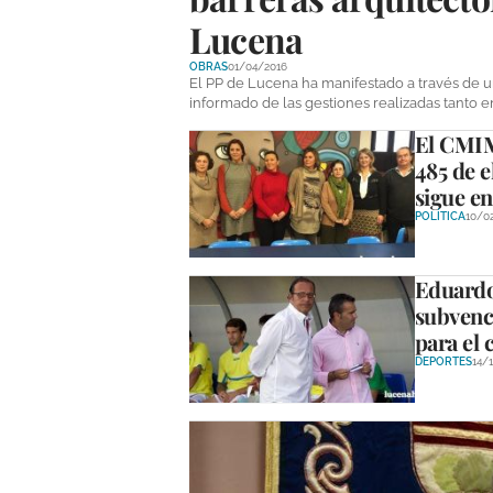
Lucena
OBRAS
01/04/2016
El PP de Lucena ha manifestado a través de un
informado de las gestiones realizadas tanto 
El CMIM
485 de e
sigue e
POLÍTICA
10/0
Eduardo 
subvenc
para el 
DEPORTES
14/