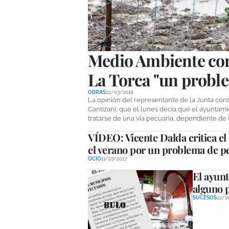
Medio Ambiente con
La Torca "un probl
OBRAS
22/03/2018
La opinión del representante de la Junta con
Cantizani, que el lunes decía que el ayuntami
tratarse de una vía pecuaria, dependiente de
VÍDEO: Vicente Dalda critica el 
el verano por un problema de p
OCIO
11/07/2017
El ayun
alguno p
SUCESOS
22/0