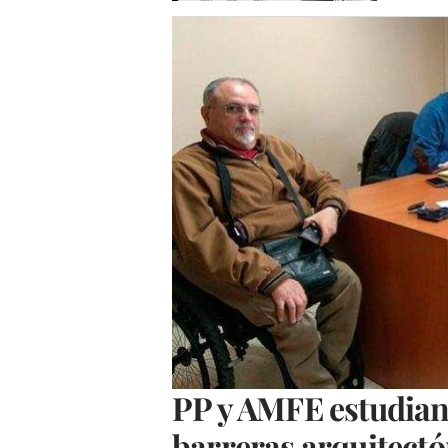
PP y AMFE estudian 
barreras arquitectó