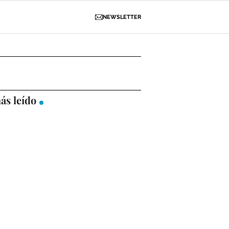
NEWSLETTER
D
OBRAS
NECROLÓGICAS
GALERÍAS
ás leído