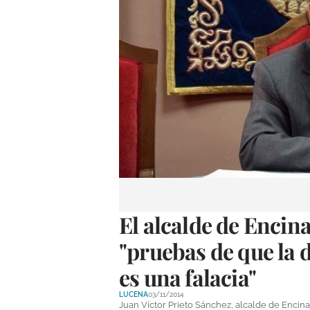
El alcalde de Encina
"pruebas de que la 
es una falacia"
LUCENA
03/11/2014
Juan Víctor Prieto Sánchez, alcalde de Encin