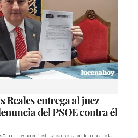
s Reales entrega al juez
denuncia del PSOE contra él
as Reales, compareció este lunes en el salón de plenos de la