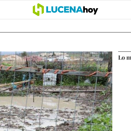
OCIO
COFRADÍAS
DEPORTES
OPINIÓN
CÓRDOBA
SALU
Lo m