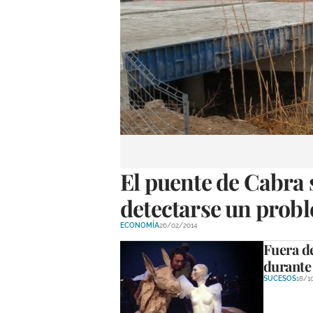
El puente de Cabra s
detectarse un probl
ECONOMÍA
26/02/2014
Fuera de
durante 
SUCESOS
18/1