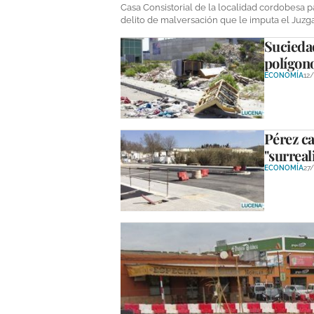
Casa Consistorial de la localidad cordobesa 
delito de malversación que le imputa el Juzg
Suciedad
polígono
ECONOMÍA
12
Pérez ca
"surreal
ECONOMÍA
27