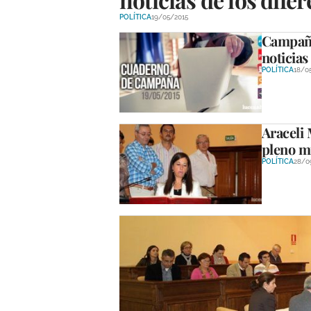
POLÍTICA
19/05/2015
Campaña
noticias
POLÍTICA
18/0
Araceli
pleno m
POLÍTICA
28/0