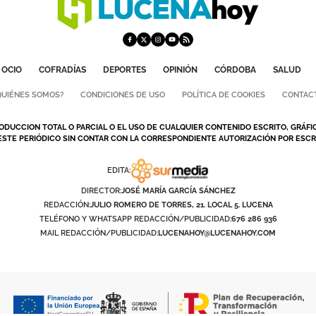
OCIO
COFRADÍAS
DEPORTES
OPINIÓN
CÓRDOBA
SALUD
QUIÉNES SOMOS?
CONDICIONES DE USO
POLÍTICA DE COOKIES
CONTAC
ODUCCION TOTAL O PARCIAL O EL USO DE CUALQUIER CONTENIDO ESCRITO, GRÁFI
ESTE PERIÓDICO SIN CONTAR CON LA CORRESPONDIENTE AUTORIZACIÓN POR ESCRI
EDITA:
DIRECTOR:
JOSÉ MARÍA GARCÍA SÁNCHEZ
REDACCIÓN:
JULIO ROMERO DE TORRES, 21. LOCAL 5. LUCENA
TELÉFONO Y WHATSAPP REDACCIÓN/PUBLICIDAD:
676 286 936
MAIL REDACCIÓN/PUBLICIDAD:
LUCENAHOY@LUCENAHOY.COM