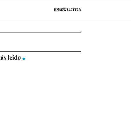
NEWSLETTER
D
OBRAS
NECROLÓGICAS
GALERÍAS
ás leído