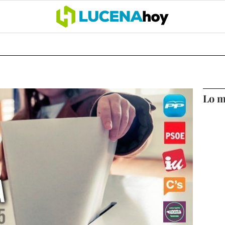
OCIO
COFRADÍAS
DEPORTES
OPINIÓN
CÓRDOBA
SALU
Lo m