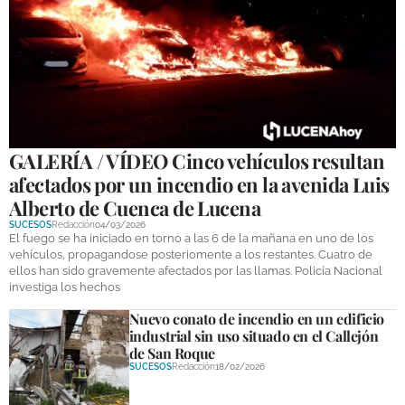
GALERÍAS
GALERÍA / VÍDEO Cinco vehículos resultan
afectados por un incendio en la avenida Luis
Alberto de Cuenca de Lucena
SUCESOS
Redacción
04/03/2026
El fuego se ha iniciado en torno a las 6 de la mañana en uno de los
vehículos, propagandose posteriomente a los restantes. Cuatro de
ellos han sido gravemente afectados por las llamas. Policía Nacional
investiga los hechos
Nuevo conato de incendio en un edificio
industrial sin uso situado en el Callejón
de San Roque
SUCESOS
Redacción
18/02/2026