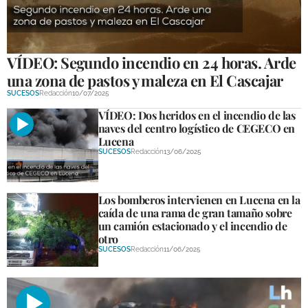
VÍDEO: Segundo incendio en 24 horas. Arde
una zona de pastos y maleza en El Cascajar
SUCESOS
Redacción
10/07/2025
VÍDEO: Dos heridos en el incendio de las
naves del centro logístico de CEGECO en
Lucena
SUCESOS
Redacción
13/06/2025
Los bomberos intervienen en Lucena en la
caída de una rama de gran tamaño sobre
un camión estacionado y el incendio de
otro
SUCESOS
Redacción
11/06/2025