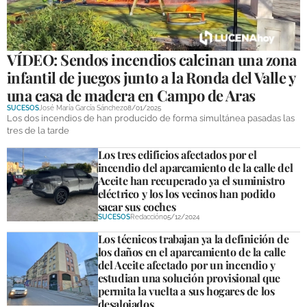
VÍDEO: Sendos incendios calcinan una zona
infantil de juegos junto a la Ronda del Valle y
una casa de madera en Campo de Aras
SUCESOS
José María García Sánchez
08/01/2025
Los dos incendios de han producido de forma simultánea pasadas las
tres de la tarde
Los tres edificios afectados por el
incendio del aparcamiento de la calle del
Aceite han recuperado ya el suministro
eléctrico y los los vecinos han podido
sacar sus coches
SUCESOS
Redacción
05/12/2024
Los técnicos trabajan ya la definición de
los daños en el aparcamiento de la calle
del Aceite afectado por un incendio y
estudian una solución provisional que
permita la vuelta a sus hogares de los
desalojados