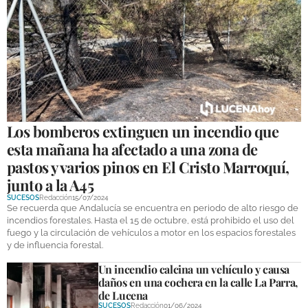
Los bomberos extinguen un incendio que
esta mañana ha afectado a una zona de
pastos y varios pinos en El Cristo Marroquí,
junto a la A45
SUCESOS
Redacción
15/07/2024
Se recuerda que Andalucía se encuentra en periodo de alto riesgo de
incendios forestales. Hasta el 15 de octubre, está prohibido el uso del
fuego y la circulación de vehículos a motor en los espacios forestales
y de influencia forestal.
Un incendio calcina un vehículo y causa
daños en una cochera en la calle La Parra,
de Lucena
SUCESOS
Redacción
01/06/2024