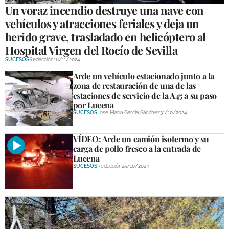
Un voraz incendio destruye una nave con
vehículos y atracciones feriales y deja un
herido grave, trasladado en helicóptero al
Hospital Virgen del Rocío de Sevilla
SUCESOS
Redacción
16/11/2024
Arde un vehículo estacionado junto a la
zona de restauración de una de las
estaciones de servicio de la A45 a su paso
por Lucena
SUCESOS
José María García Sánchez
31/10/2024
VÍDEO: Arde un camión isotermo y su
carga de pollo fresco a la entrada de
Lucena
SUCESOS
Redacción
25/10/2024