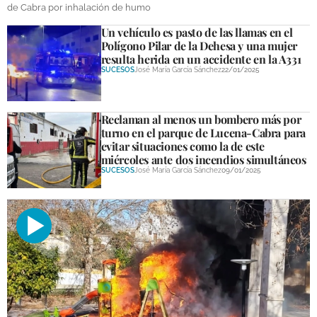
de Cabra por inhalación de humo
Un vehículo es pasto de las llamas en el
Polígono Pilar de la Dehesa y una mujer
resulta herida en un accidente en la A331
SUCESOS
José María García Sánchez
22/01/2025
Reclaman al menos un bombero más por
turno en el parque de Lucena-Cabra para
evitar situaciones como la de este
miércoles ante dos incendios simultáneos
SUCESOS
José María García Sánchez
09/01/2025