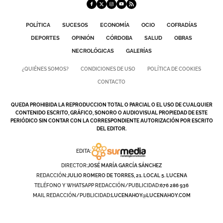
POLÍTICA
SUCESOS
ECONOMÍA
OCIO
COFRADÍAS
DEPORTES
OPINIÓN
CÓRDOBA
SALUD
OBRAS
NECROLÓGICAS
GALERÍAS
¿QUIÉNES SOMOS?
CONDICIONES DE USO
POLÍTICA DE COOKIES
CONTACTO
QUEDA PROHIBIDA LA REPRODUCCION TOTAL O PARCIAL O EL USO DE CUALQUIER
CONTENIDO ESCRITO, GRÁFICO, SONORO O AUDIOVISUAL PROPIEDAD DE ESTE
PERIÓDICO SIN CONTAR CON LA CORRESPONDIENTE AUTORIZACIÓN POR ESCRITO
DEL EDITOR.
EDITA:
DIRECTOR:
JOSÉ MARÍA GARCÍA SÁNCHEZ
REDACCIÓN:
JULIO ROMERO DE TORRES, 21. LOCAL 5. LUCENA
TELÉFONO Y WHATSAPP REDACCIÓN/PUBLICIDAD:
676 286 936
MAIL REDACCIÓN/PUBLICIDAD:
LUCENAHOY@LUCENAHOY.COM