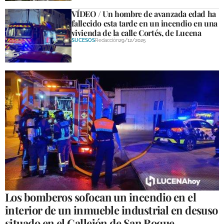
VÍDEO / Un hombre de avanzada edad ha
fallecido esta tarde en un incendio en una
vivienda de la calle Cortés, de Lucena
SUCESOS
Redacción
29/12/2025
Los bomberos sofocan un incendio en el
interior de un inmueble industrial en desuso
situado en el Callejón de San Roque