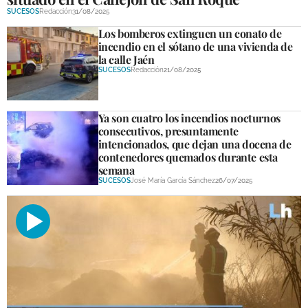
SUCESOS
Redacción
31/08/2025
Los bomberos extinguen un conato de
incendio en el sótano de una vivienda de
la calle Jaén
SUCESOS
Redacción
21/08/2025
Ya son cuatro los incendios nocturnos
consecutivos, presuntamente
intencionados, que dejan una docena de
contenedores quemados durante esta
semana
SUCESOS
José María García Sánchez
26/07/2025