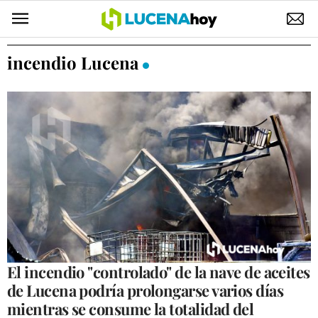
POLÍTICA
incendio Lucena
AYUNTAMIENTO
ELECCIONES
SUCESOS
ECONOMÍA
DESARROLLO LOCAL
LUCENA EMPRESAS
OCIO
El incendio "controlado" de la nave de aceites
de Lucena podría prolongarse varios días
COFRADÍAS
mientras se consume la totalidad del