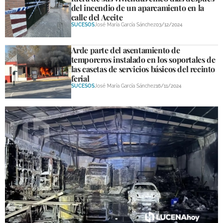
del incendio de un aparcamiento en la
calle del Aceite
SUCESOS
José María García Sánchez
03/12/2024
Arde parte del asentamiento de
temporeros instalado en los soportales de
las casetas de servicios básicos del recinto
ferial
SUCESOS
José María García Sánchez
16/11/2024