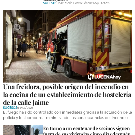
SUCESOS
José María García Sánchez
04/12/2024
Una freidora, posible origen del incendio en
la cocina de un establecimiento de hostelería
de la calle Jaime
SUCESOS
03/12/2024
El fuego ha sido controlado con inmediatez gracias a la actuación de la
policía y los bomberos, minimizando las consecuencias del incendio
En torno a un centenar de vecinos siguen
fuera de sus viviendas cinco días después