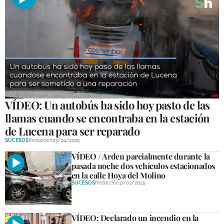
VÍDEO: Un autobús ha sido hoy pasto de las
llamas cuando se encontraba en la estación
de Lucena para ser reparado
SUCESOS
Redacción
23/04/2025
VÍDEO / Arden parcialmente durante la
pasada noche dos vehículos estacionados
en la calle Hoya del Molino
SUCESOS
Redacción
17/03/2025
VÍDEO: Declarado un incendio en la