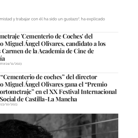
istad y trabajar con él ha sido un gustazo", ha explicado
metraje 'Cementerio de Coches' del
o Miguel Ángel Olivares, candidato a los
 Carmen de la Academia de Cine de
ía
inar
24/11/2023
 “Cementerio de coches” del director
o Miguel Ángel Olivares gana el “Premio
rtometraje” en el XX Festival Internacional
Social de Castilla-La Mancha
n
23/10/2023