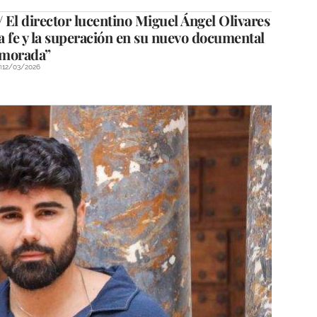
El director lucentino Miguel Ángel Olivares
la fe y la superación en su nuevo documental
 morada”
n
12/03/2026