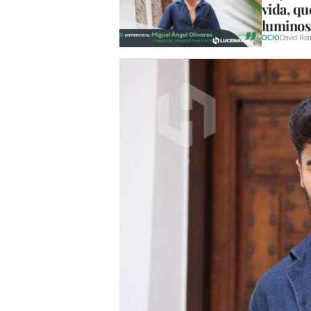
vida, qu
luminos
OCIO
David Ra