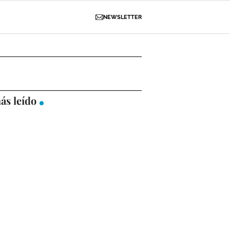
NEWSLETTER
D
OBRAS
NECROLÓGICAS
GALERÍAS
ás leído