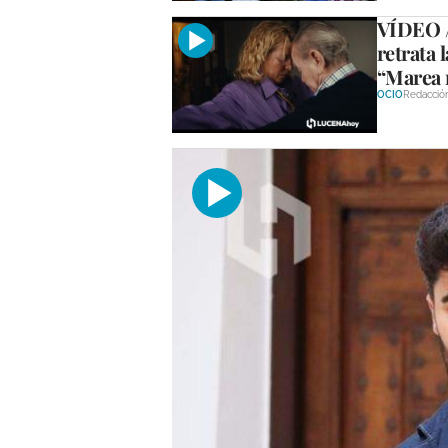
VÍDEO / 
retrata 
“Marea
OCIO
Redacció