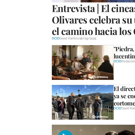
Entrevista | El cine
Olivares celebra su 
el camino hacia los
OCIO
David Ramírez
18/09/2025
"Piedra,
lucentin
OCIO
Redacció
El direc
ya se en
cortomet
OCIO
David Ra