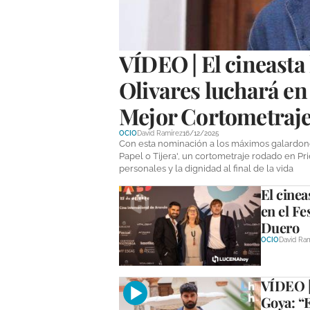
VÍDEO | El cineasta
Olivares luchará en
Mejor Cortometraje
OCIO
David Ramírez
16/12/2025
Con esta nominación a los máximos galardone
Papel o Tijera', un cortometraje rodado en P
personales y la dignidad al final de la vida
El cinea
en el Fe
Duero
OCIO
David Ra
VÍDEO |
Goya: “E