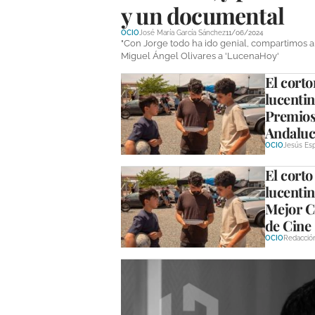
y un documental
OCIO
José María García Sánchez
11/06/2024
"Con Jorge todo ha ido genial, compartimos am
Miguel Ángel Olivares a 'LucenaHoy'
El corto
lucentin
Premios
Andaluc
OCIO
Jesús Esp
El corto
lucentin
Mejor Co
de Cine 
OCIO
Redacció