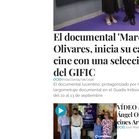
El documental 'Mar
Olivares, inicia su
cine con una selecci
del GIFIC
OCIO
Redacción
05/08/2026
El documental lucentino, protagonizado por Ar
largometraje documental en el Guadix Iridisce
del 10 al 13 de septiembre
VÍDEO /
Ángel Ol
cines Ar
OCIO
José Marí