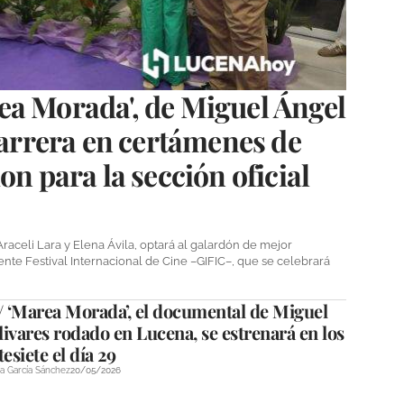
ea Morada', de Miguel Ángel
 carrera en certámenes de
on para la sección oficial
aceli Lara y Elena Ávila, optará al galardón de mejor
nte Festival Internacional de Cine –GIFIC–, que se celebrará
 ‘Marea Morada’, el documental de Miguel
ivares rodado en Lucena, se estrenará en los
tesiete el día 29
a García Sánchez
20/05/2026