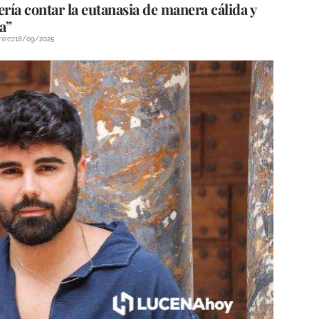
ería contar la eutanasia de manera cálida y
a”
mírez
18/09/2025