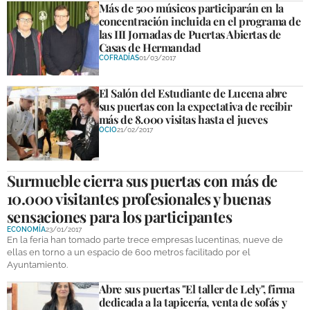
Más de 500 músicos participarán en la
concentración incluida en el programa de
las III Jornadas de Puertas Abiertas de
Casas de Hermandad
COFRADÍAS
01/03/2017
El Salón del Estudiante de Lucena abre
sus puertas con la expectativa de recibir
más de 8.000 visitas hasta el jueves
OCIO
21/02/2017
Surmueble cierra sus puertas con más de
10.000 visitantes profesionales y buenas
sensaciones para los participantes
ECONOMÍA
23/01/2017
En la feria han tomado parte trece empresas lucentinas, nueve de
ellas en torno a un espacio de 600 metros facilitado por el
Ayuntamiento.
Abre sus puertas "El taller de Lely", firma
dedicada a la tapicería, venta de sofás y