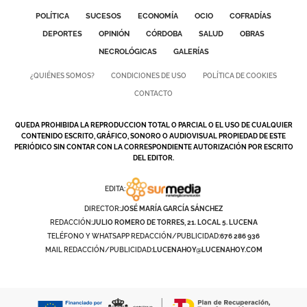
POLÍTICA
SUCESOS
ECONOMÍA
OCIO
COFRADÍAS
DEPORTES
OPINIÓN
CÓRDOBA
SALUD
OBRAS
NECROLÓGICAS
GALERÍAS
¿QUIÉNES SOMOS?
CONDICIONES DE USO
POLÍTICA DE COOKIES
CONTACTO
QUEDA PROHIBIDA LA REPRODUCCION TOTAL O PARCIAL O EL USO DE CUALQUIER
CONTENIDO ESCRITO, GRÁFICO, SONORO O AUDIOVISUAL PROPIEDAD DE ESTE
PERIÓDICO SIN CONTAR CON LA CORRESPONDIENTE AUTORIZACIÓN POR ESCRITO
DEL EDITOR.
EDITA:
DIRECTOR:
JOSÉ MARÍA GARCÍA SÁNCHEZ
REDACCIÓN:
JULIO ROMERO DE TORRES, 21. LOCAL 5. LUCENA
TELÉFONO Y WHATSAPP REDACCIÓN/PUBLICIDAD:
676 286 936
MAIL REDACCIÓN/PUBLICIDAD:
LUCENAHOY@LUCENAHOY.COM