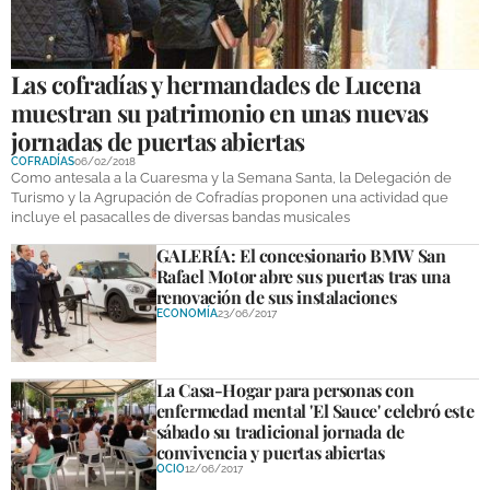
GALERÍAS
Las cofradías y hermandades de Lucena
muestran su patrimonio en unas nuevas
jornadas de puertas abiertas
COFRADÍAS
06/02/2018
​Como antesala a la Cuaresma y la Semana Santa, la Delegación de
Turismo y la Agrupación de Cofradías proponen una actividad que
incluye el pasacalles de diversas bandas musicales ​
GALERÍA: El concesionario BMW San
Rafael Motor abre sus puertas tras una
renovación de sus instalaciones
ECONOMÍA
23/06/2017
La Casa-Hogar para personas con
enfermedad mental 'El Sauce' celebró este
sábado su tradicional jornada de
convivencia y puertas abiertas
OCIO
12/06/2017