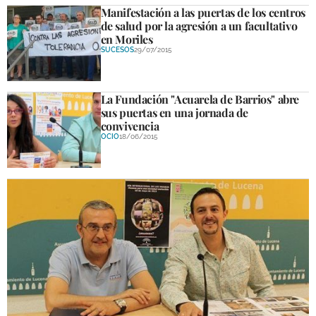
Manifestación a las puertas de los centros
de salud por la agresión a un facultativo
en Moriles
SUCESOS
29/07/2015
La Fundación "Acuarela de Barrios" abre
sus puertas en una jornada de
convivencia
OCIO
18/06/2015