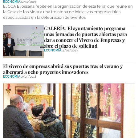
ECONOMÍA
22/11/2019
DEPORTES
El CCA Eliossana repite en la organización de esta feria, que reúne en
la Casa de los Mora a una treintena de iniciativas empresariales
especializadas en la celebración de eventos
COMPETICIONES
GALERÍA: El ayuntamiento programa
DEPORTE BASE
unas jornadas de puertas abiertas para
dar a conocer el Vivero de Empresas y
OPINIÓN
abre el plazo de solicitud
ECONOMÍA
14/02/2019
VENTANA CIUDADANA
El vivero de empresas abrirá sus puertas tras el verano y
CÓRDOBA
albergará a ocho proyectos innovadores
ECONOMÍA
17/05/2018
PROVINCIA
SUBBÉTICA HOY
SALUD
OBRAS
NECROLÓGICAS