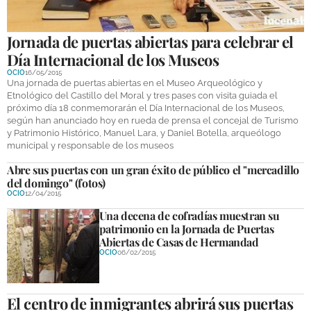
Jornada de puertas abiertas para celebrar el
Día Internacional de los Museos
OCIO
16/05/2015
Una jornada de puertas abiertas en el Museo Arqueológico y
Etnológico del Castillo del Moral y tres pases con visita guiada el
próximo día 18 conmemorarán el Día Internacional de los Museos,
según han anunciado hoy en rueda de prensa el concejal de Turismo
y Patrimonio Histórico, Manuel Lara, y Daniel Botella, arqueólogo
municipal y responsable de los museos
Abre sus puertas con un gran éxito de público el "mercadillo
del domingo" (fotos)
OCIO
12/04/2015
Una decena de cofradías muestran su
patrimonio en la Jornada de Puertas
Abiertas de Casas de Hermandad
OCIO
06/02/2015
El centro de inmigrantes abrirá sus puertas