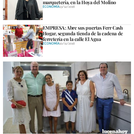
marquetería, en la Hoya del Molino
ECONOMÍA
13/12/2016
EMPRESA: Abre sus puertas Ferr Cash
Hogar, segunda tienda de la cadena de
ferretería en la calle El Agua
ECONOMÍA
10/11/2016