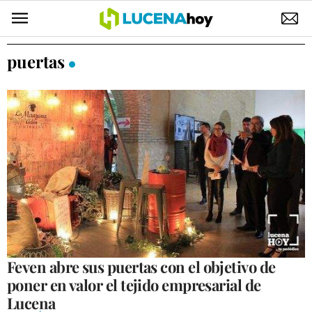
POLÍTICA
puertas
AYUNTAMIENTO
ELECCIONES
SUCESOS
ECONOMÍA
DESARROLLO LOCAL
LUCENA EMPRESAS
OCIO
Feven abre sus puertas con el objetivo de
poner en valor el tejido empresarial de
COFRADÍAS
Lucena