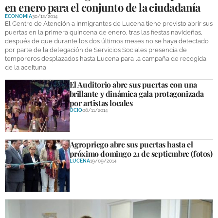
en enero para el conjunto de la ciudadanía
ECONOMÍA
30/12/2014
El Centro de Atención a Inmigrantes de Lucena tiene previsto abrir sus
puertas en la primera quincena de enero, tras las fiestas navideñas,
después de que durante los dos últimos meses no se haya detectado
por parte de la delegación de Servicios Sociales presencia de
temporeros desplazados hasta Lucena para la campaña de recogida
de la aceituna
El Auditorio abre sus puertas con una
brillante y dinámica gala protagonizada
por artistas locales
OCIO
06/11/2014
Agropriego abre sus puertas hasta el
próximo domingo 21 de septiembre (fotos)
LUCENA
19/09/2014