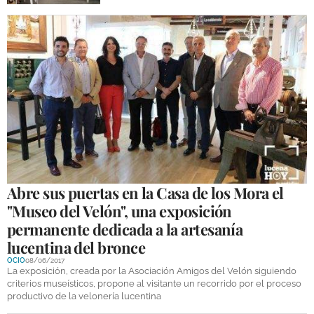
Abre sus puertas en la Casa de los Mora el
"Museo del Velón", una exposición
permanente dedicada a la artesanía
lucentina del bronce
OCIO
08/06/2017
La exposición, creada por la Asociación Amigos del Velón siguiendo
criterios museísticos, propone al visitante un recorrido por el proceso
productivo de la velonería lucentina