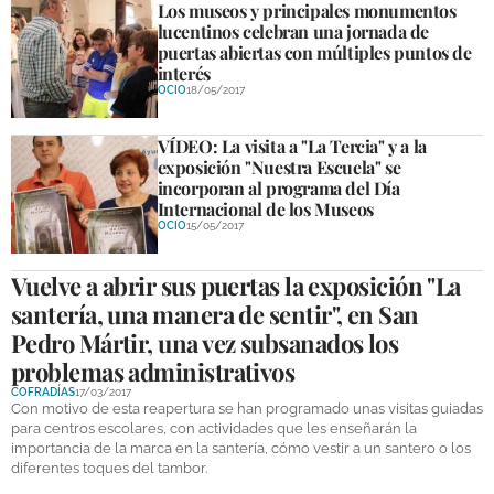
Los museos y principales monumentos
lucentinos celebran una jornada de
puertas abiertas con múltiples puntos de
interés
OCIO
18/05/2017
VÍDEO: La visita a "La Tercia" y a la
exposición "Nuestra Escuela" se
incorporan al programa del Día
Internacional de los Museos
OCIO
15/05/2017
Vuelve a abrir sus puertas la exposición "La
santería, una manera de sentir", en San
Pedro Mártir, una vez subsanados los
problemas administrativos
COFRADÍAS
17/03/2017
Con motivo de esta reapertura se han programado unas visitas guiadas
para centros escolares, con actividades que les enseñarán la
importancia de la marca en la santería, cómo vestir a un santero o los
diferentes toques del tambor.