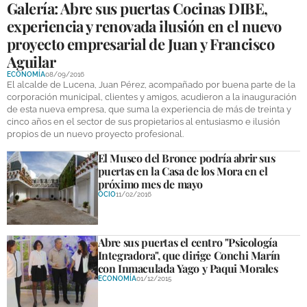
Galería: Abre sus puertas Cocinas DIBE,
experiencia y renovada ilusión en el nuevo
proyecto empresarial de Juan y Francisco
Aguilar
ECONOMÍA
08/09/2016
El alcalde de Lucena, Juan Pérez, acompañado por buena parte de la
corporación municipal, clientes y amigos, acudieron a la inauguración
de esta nueva empresa, que suma la experiencia de más de treinta y
cinco años en el sector de sus propietarios al entusiasmo e ilusión
propios de un nuevo proyecto profesional.
El Museo del Bronce podría abrir sus
puertas en la Casa de los Mora en el
próximo mes de mayo
OCIO
11/02/2016
Abre sus puertas el centro "Psicología
Integradora", que dirige Conchi Marín
con Inmaculada Yago y Paqui Morales
ECONOMÍA
01/12/2015