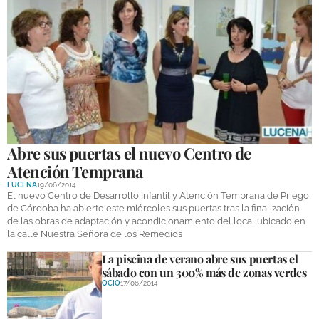
Abre sus puertas el nuevo Centro de
Atención Temprana
LUCENA
19/06/2014
El nuevo Centro de Desarrollo Infantil y Atención Temprana de Priego
de Córdoba ha abierto este miércoles sus puertas tras la finalización
de las obras de adaptación y acondicionamiento del local ubicado en
la calle Nuestra Señora de los Remedios
La piscina de verano abre sus puertas el
sábado con un 300% más de zonas verdes
OCIO
17/06/2014