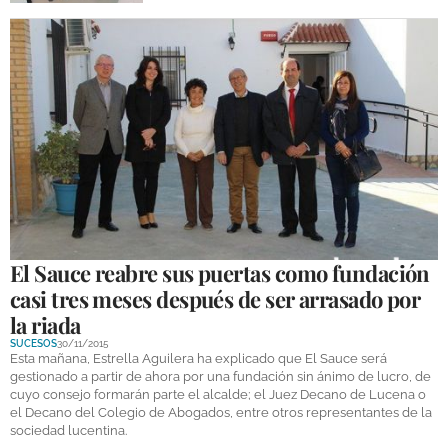
El Sauce reabre sus puertas como fundación
casi tres meses después de ser arrasado por
la riada
SUCESOS
30/11/2015
Esta mañana, Estrella Aguilera ha explicado que El Sauce será
gestionado a partir de ahora por una fundación sin ánimo de lucro, de
cuyo consejo formarán parte el alcalde; el Juez Decano de Lucena o
el Decano del Colegio de Abogados, entre otros representantes de la
sociedad lucentina.