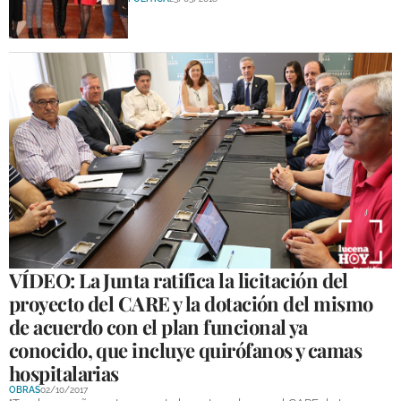
DEPORTES
COMPETICIONES
DEPORTE BASE
OPINIÓN
VENTANA CIUDADANA
CÓRDOBA
PROVINCIA
SUBBÉTICA HOY
VÍDEO: La Junta ratifica la licitación del
proyecto del CARE y la dotación del mismo
SALUD
de acuerdo con el plan funcional ya
conocido, que incluye quirófanos y camas
OBRAS
hospitalarias
OBRAS
02/10/2017
NECROLÓGICAS