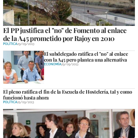
El PP justifica el "no" de Fomento al enlace
de la A45 prometido por Rajoy en 2010
POLÍTICA
29/09/2013
El subdelegado ratifica el "no" al enlace
con la A45 pero plantea una alternativa
ECONOMÍA
29/09/2013
El pleno ratifica el fin de la Escuela de Hostelería, tal y como
funcionó hasta ahora
POLÍTICA
25/09/2013