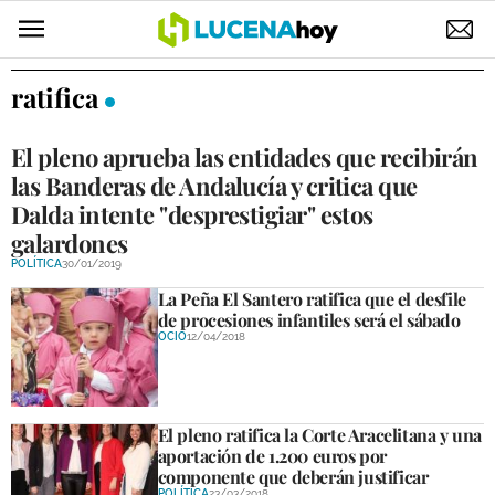
POLÍTICA
ratifica
AYUNTAMIENTO
El pleno aprueba las entidades que recibirán
ELECCIONES
las Banderas de Andalucía y critica que
Dalda intente "desprestigiar" estos
SUCESOS
galardones
POLÍTICA
30/01/2019
ECONOMÍA
La Peña El Santero ratifica que el desfile
de procesiones infantiles será el sábado
DESARROLLO LOCAL
OCIO
12/04/2018
LUCENA EMPRESAS
OCIO
El pleno ratifica la Corte Aracelitana y una
aportación de 1.200 euros por
COFRADÍAS
componente que deberán justificar
POLÍTICA
23/03/2018