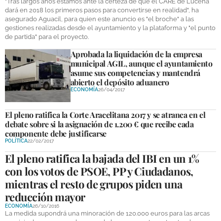
"Tras largos años estamos ante la certeza de que el CARE de Lucena
dará en 2018 los primeros pasos para convertirse en realidad", ha
asegurado Aguacil, para quien este anuncio es "el broche" a las
GALERÍAS
gestiones realizadas desde el ayuntamiento y la plataforma y "el punto
de partida" para el proyecto.
Aprobada la liquidación de la empresa
municipal AGIL, aunque el ayuntamiento
asume sus competencias y mantendrá
abierto el depósito aduanero
ECONOMÍA
26/04/2017
El pleno ratifica la Corte Aracelitana 2017 y se atranca en el
debate sobre si la asignación de 1.200 € que recibe cada
componente debe justificarse
POLÍTICA
22/02/2017
El pleno ratifica la bajada del IBI en un 1%
con los votos de PSOE, PP y Ciudadanos,
mientras el resto de grupos piden una
reducción mayor
ECONOMÍA
26/10/2016
La medida supondrá una minoración de 120.000 euros para las arcas