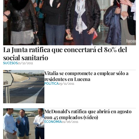
La Junta ratifica que concertará el 80% del
social sanitario
SUCESOS
21/12/2011
Vitalia se compromete a emplear sólo a
residentes en Lucena
POLÍTICA
29/11/2011
McDonald's ratifica que abrirá en agosto
con 45 empleados (vídeo)
ECONOMÍA
01/06/2011