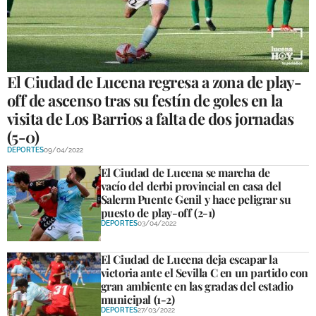
GALERÍAS
El Ciudad de Lucena regresa a zona de play-
off de ascenso tras su festín de goles en la
visita de Los Barrios a falta de dos jornadas
(5-0)
DEPORTES
09/04/2022
El Ciudad de Lucena se marcha de
vacío del derbi provincial en casa del
Salerm Puente Genil y hace peligrar su
puesto de play-off (2-1)
DEPORTES
03/04/2022
El Ciudad de Lucena deja escapar la
victoria ante el Sevilla C en un partido con
gran ambiente en las gradas del estadio
municipal (1-2)
DEPORTES
27/03/2022