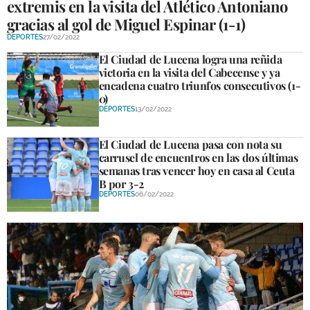
extremis en la visita del Atlético Antoniano
gracias al gol de Miguel Espinar (1-1)
DEPORTES
27/02/2022
El Ciudad de Lucena logra una reñida
victoria en la visita del Cabecense y ya
encadena cuatro triunfos consecutivos (1-
0)
DEPORTES
13/02/2022
El Ciudad de Lucena pasa con nota su
carrusel de encuentros en las dos últimas
semanas tras vencer hoy en casa al Ceuta
B por 3-2
DEPORTES
06/02/2022