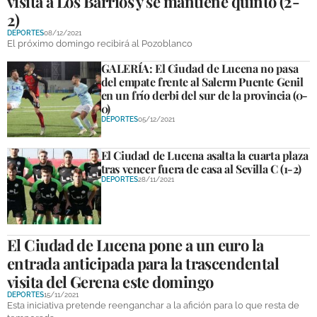
visita a Los Barrios y se mantiene quinto (2-
2)
DEPORTES
08/12/2021
El próximo domingo recibirá al Pozoblanco
GALERÍA: El Ciudad de Lucena no pasa
del empate frente al Salerm Puente Genil
en un frío derbi del sur de la provincia (0-
0)
DEPORTES
05/12/2021
El Ciudad de Lucena asalta la cuarta plaza
tras vencer fuera de casa al Sevilla C (1-2)
DEPORTES
28/11/2021
El Ciudad de Lucena pone a un euro la
entrada anticipada para la trascendental
visita del Gerena este domingo
DEPORTES
15/11/2021
Esta iniciativa pretende reenganchar a la afición para lo que resta de