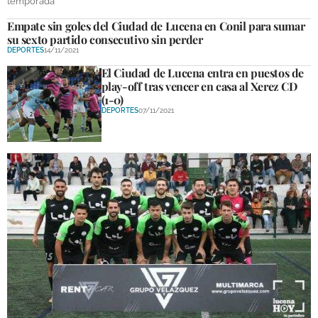
temporada
Empate sin goles del Ciudad de Lucena en Conil para sumar
su sexto partido consecutivo sin perder
DEPORTES
14/11/2021
El Ciudad de Lucena entra en puestos de
play-off tras vencer en casa al Xerez CD
(1-0)
DEPORTES
07/11/2021