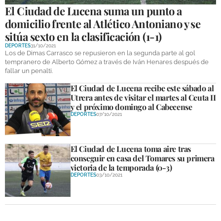
El Ciudad de Lucena suma un punto a
domicilio frente al Atlético Antoniano y se
sitúa sexto en la clasificación (1-1)
DEPORTES
31/10/2021
Los de Dimas Carrasco se repusieron en la segunda parte al gol
tempranero de Alberto Gómez a través de Iván Henares después de
fallar un penalti.
El Ciudad de Lucena recibe este sábado al
Utrera antes de visitar el martes al Ceuta II
y el próximo domingo al Cabecense
DEPORTES
07/10/2021
El Ciudad de Lucena toma aire tras
conseguir en casa del Tomares su primera
victoria de la temporada (0-3)
DEPORTES
03/10/2021