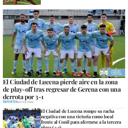
El Ciudad de Lucena pierde aire en la zona
de play-off tras regresar de Gerena con una
derrota por 3-1
DEPORTES
20/03/2022
El Ciudad de Lucena rompe su racha
negativa con una victoria como local
frente al Conil para aferrarse a la tercera
plaza (4-1)