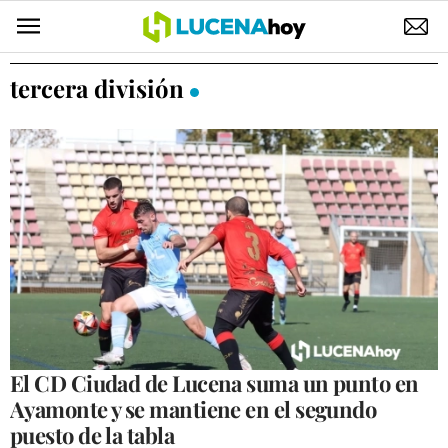
POLÍTICA
tercera división
AYUNTAMIENTO
ELECCIONES
SUCESOS
ECONOMÍA
DESARROLLO LOCAL
LUCENA EMPRESAS
OCIO
El CD Ciudad de Lucena suma un punto en
Ayamonte y se mantiene en el segundo
COFRADÍAS
puesto de la tabla