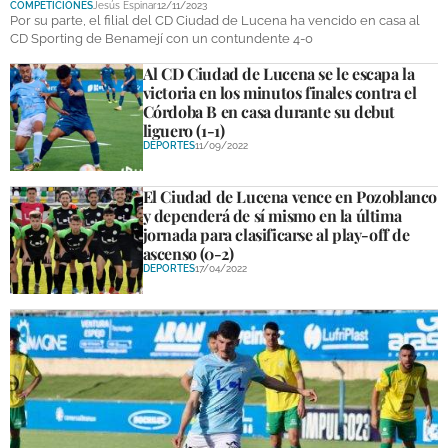
COMPETICIONES
Jesús Espinar
12/11/2023
DEPORTES
Por su parte, el filial del CD Ciudad de Lucena ha vencido en casa al
CD Sporting de Benamejí con un contundente 4-0
COMPETICIONES
Al CD Ciudad de Lucena se le escapa la
victoria en los minutos finales contra el
DEPORTE BASE
Córdoba B en casa durante su debut
liguero (1-1)
OPINIÓN
DEPORTES
11/09/2022
VENTANA CIUDADANA
El Ciudad de Lucena vence en Pozoblanco
y dependerá de sí mismo en la última
CÓRDOBA
jornada para clasificarse al play-off de
ascenso (0-2)
PROVINCIA
DEPORTES
17/04/2022
SUBBÉTICA HOY
SALUD
OBRAS
NECROLÓGICAS