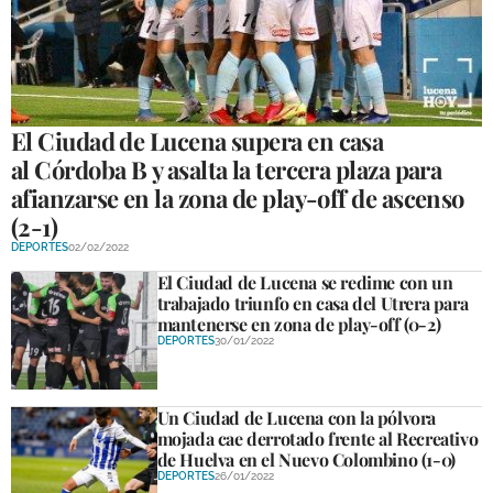
El Ciudad de Lucena supera en casa
al Córdoba B y asalta la tercera plaza para
afianzarse en la zona de play-off de ascenso
(2-1)
DEPORTES
02/02/2022
El Ciudad de Lucena se redime con un
trabajado triunfo en casa del Utrera para
mantenerse en zona de play-off (0-2)
DEPORTES
30/01/2022
Un Ciudad de Lucena con la pólvora
mojada cae derrotado frente al Recreativo
de Huelva en el Nuevo Colombino (1-0)
DEPORTES
26/01/2022