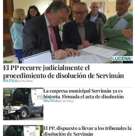
El PP recurre judicialmente el
procedimiento de disolución de Servimán
POLÍTICA
13/01/2014
La empresa municipal Servimán ya es
historia. Firmada el acta de disolución
POLÍTICA
30/12/2013
El PP, dispuesto a llevar a los tribunales la
disolución de Servimán