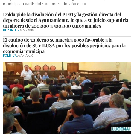
municipal a partir del 1 de enero del año 2020
DEPORTES
Dalda pide la disolución del PDM y la gestión directa del
COMPETICIONES
deporte desde el Ayuntamiento, lo que a su juicio supondría
un ahorro de 200.000 a 500.000 euros anuales
DEPORTE BASE
DEPORTES
17/01/2018
El equipo de gobierno se muestra poco favorable a la
OPINIÓN
disolución de SUVILUSA por los posibles perjuicios para la
economía municipal
VENTANA CIUDADANA
POLÍTICA
20/05/2016
CÓRDOBA
PROVINCIA
SUBBÉTICA HOY
SALUD
OBRAS
NECROLÓGICAS