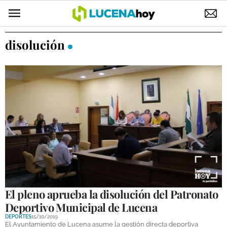
POLÍTICA
disolución
AYUNTAMIENTO
ELECCIONES
SUCESOS
ECONOMÍA
DESARROLLO LOCAL
LUCENA EMPRESAS
OCIO
El pleno aprueba la disolución del Patronato
Deportivo Municipal de Lucena
COFRADÍAS
DEPORTES
15/10/2019
El Ayuntamiento de Lucena asume la gestión directa deportiva