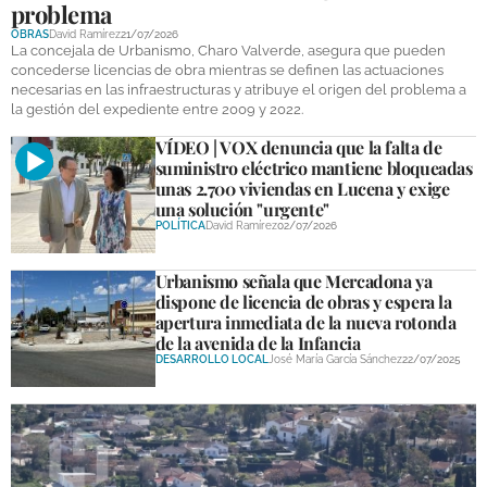
problema
DEPORTES
OBRAS
David Ramírez
21/07/2026
La concejala de Urbanismo, Charo Valverde, asegura que pueden
COMPETICIONES
concederse licencias de obra mientras se definen las actuaciones
necesarias en las infraestructuras y atribuye el origen del problema a
DEPORTE BASE
la gestión del expediente entre 2009 y 2022.
VÍDEO | VOX denuncia que la falta de
OPINIÓN
suministro eléctrico mantiene bloqueadas
unas 2.700 viviendas en Lucena y exige
VENTANA CIUDADANA
una solución "urgente"
POLÍTICA
David Ramírez
02/07/2026
CÓRDOBA
Urbanismo señala que Mercadona ya
PROVINCIA
dispone de licencia de obras y espera la
apertura inmediata de la nueva rotonda
SUBBÉTICA HOY
de la avenida de la Infancia
DESARROLLO LOCAL
José María García Sánchez
22/07/2025
SALUD
OBRAS
NECROLÓGICAS