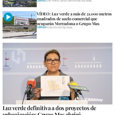
OBRAS
José María García Sánchez
05/03/2025
VÍDEO: Luz verde a más de 21.000 metros
cuadrados de suelo comercial que
ocuparán Mercadona o Grupo Mas
OBRAS
Redacción
07/09/2024
Luz verde definitiva a dos proyectos de
urbanización: Grupo Mas abrirá