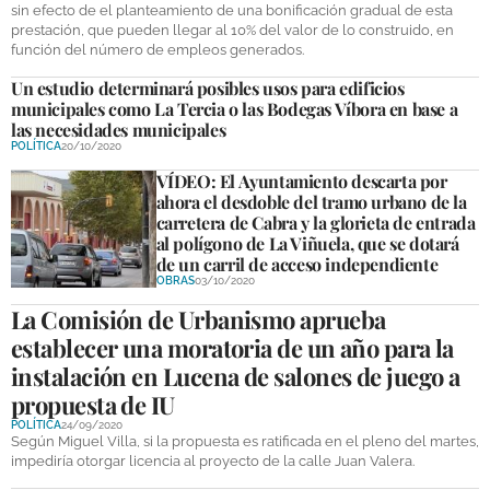
sin efecto de el planteamiento de una bonificación gradual de esta
prestación, que pueden llegar al 10% del valor de lo construido, en
función del número de empleos generados.
Un estudio determinará posibles usos para edificios
municipales como La Tercia o las Bodegas Víbora en base a
las necesidades municipales
POLÍTICA
20/10/2020
VÍDEO: El Ayuntamiento descarta por
ahora el desdoble del tramo urbano de la
carretera de Cabra y la glorieta de entrada
al polígono de La Viñuela, que se dotará
de un carril de acceso independiente
OBRAS
03/10/2020
La Comisión de Urbanismo aprueba
establecer una moratoria de un año para la
instalación en Lucena de salones de juego a
propuesta de IU
POLÍTICA
24/09/2020
Según Miguel Villa, si la propuesta es ratificada en el pleno del martes,
impediría otorgar licencia al proyecto de la calle Juan Valera.