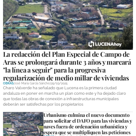
GALERÍAS
La redacción del Plan Especial de Campo de
Aras se prolongará durante 3 años y marcará
"la línea a seguir" para la progresiva
regularización de medio millar de viviendas
OBRAS
José María García Sánchez
25/03/2025
Charo Valverde ha señalado que Lucena es la primera ciudad
andaluza en poner en marcha un plan como este y ha dejado claro
que todas las obras de conexión a infraestructuras municipales
deberán ser satisfechas por los propietarios
Urbanismo culmina el nuevo documento
para solicitar el DAFO para las viviendas y
naves fuera de ordenación urbanística y
espera que se multipliquen las peticiones