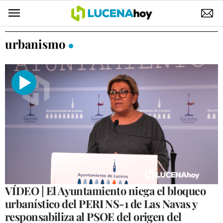
POLÍTICA
urbanismo
AYUNTAMIENTO
ELECCIONES
SUCESOS
ECONOMÍA
DESARROLLO LOCAL
LUCENA EMPRESAS
OCIO
VÍDEO | El Ayuntamiento niega el bloqueo
urbanístico del PERI NS-1 de Las Navas y
COFRADÍAS
responsabiliza al PSOE del origen del