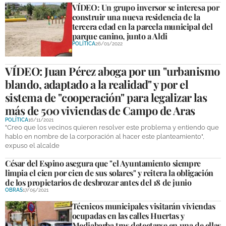
VÍDEO: Un grupo inversor se interesa por
construir una nueva residencia de la
tercera edad en la parcela municipal del
parque canino, junto a Aldi
POLÍTICA
26/01/2022
VÍDEO: Juan Pérez aboga por un "urbanismo
blando, adaptado a la realidad" y por el
sistema de "cooperación" para legalizar las
más de 500 viviendas de Campo de Aras
POLÍTICA
16/11/2021
"Creo que los vecinos quieren resolver este problema y entiendo que
hablo en nombre de la corporación al hacer este planteamiento",
expuso el alcalde
César del Espino asegura que "el Ayuntamiento siempre
limpia el cien por cien de sus solares" y reitera la obligación
de los propietarios de desbrozar antes del 18 de junio
OBRAS
17/05/2021
Técnicos municipales visitarán viviendas
ocupadas en las calles Huertas y
Mediabarba tras detectarse en una de ellas