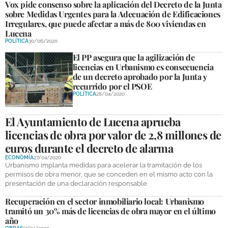
Vox pide consenso sobre la aplicación del Decreto de la Junta
sobre Medidas Urgentes para la Adecuación de Edificaciones
Irregulares, que puede afectar a más de 800 viviendas en
Lucena
POLÍTICA
30/06/2020
El PP asegura que la agilización de
licencias en Urbanismo es consecuencia
de un decreto aprobado por la Junta y
recurrido por el PSOE
POLÍTICA
28/04/2020
El Ayuntamiento de Lucena aprueba
licencias de obra por valor de 2,8 millones de
euros durante el decreto de alarma
ECONOMÍA
27/04/2020
Urbanismo implanta medidas para acelerar la tramitación de los
permisos de obra menor, que se conceden en el mismo acto con la
presentación de una declaración responsable
Recuperación en el sector inmobiliario local: Urbanismo
tramitó un 30% más de licencias de obra mayor en el último
año