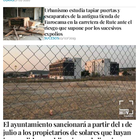
OBRAS
17/01/2020
Urbanismo estudia tapiar puertas y
escaparates de la antigua tienda de
Eurocama en la carretera de Rute ante el
riesgo que supone por los sucesivos
expolios
SUCESOS
03/07/2019
El ayuntamiento sancionará a partir del 1 de
julio a los propietarios de solares que hayan