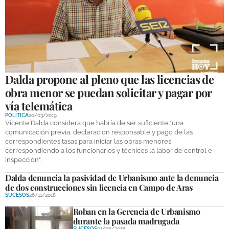
Dalda propone al pleno que las licencias de
obra menor se puedan solicitar y pagar por
vía telemática
POLÍTICA
20/03/2019
Vicente Dalda considera que habría de ser suficiente "una
comunicación previa, declaración responsable y pago de las
correspondientes tasas para iniciar las obras menores,
correspondiendo a los funcionarios y técnicos la labor de control e
inspección".
Dalda denuncia la pasividad de Urbanismo ante la denuncia
de dos construcciones sin licencia en Campo de Aras
SUCESOS
26/11/2018
Roban en la Gerencia de Urbanismo
durante la pasada madrugada
SUCESOS
01/06/2018