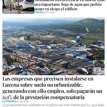
una importante fuga de agua que podría
poner en riesgo el edificio
OBRAS
25/02/2021
Las empresas que precisen instalarse en
Lucena sobre suelo no urbanizable,
generando con ello empleo, solo pagarán un
0,1% de la prestación compensatoria
ECONOMÍA
24/02/2021
La propuesta fue realizada en el pleno de este martes por IU, que dejó