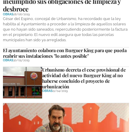
incumplido sus obligaciones de limpieza y
desbroce
OBRAS
28/06/2019
César del Espino, concejal de Urbanismo, ha recordado que la ley
habilita al Ayuntamiento a proceder a la limpieza de aquellos solares
que no hayan sido saneados, repercutiendo posteriormente la factura
en el propietario. El nuevo edil asegura que todas las parcelas
municipales han sido ya arregladas.
El ayuntamiento colabora con Burguer King para que pueda
reabrir sus instalaciones "lo antes posible"
OBRAS
30/05/2019
Urbanismo decreta el cese provisional de
actividad del nuevo Burguer King al no
haberse concluido el proyecto de
urbanización
OBRAS
11/04/2019