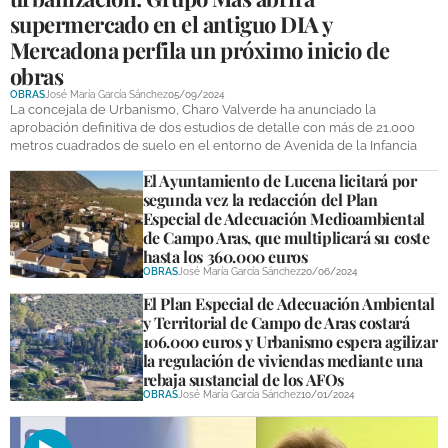
supermercado en el antiguo DIA y
Mercadona perfila un próximo inicio de
obras
OBRAS
José María García Sánchez
05/09/2024
La concejala de Urbanismo, Charo Valverde ha anunciado la
aprobación definitiva de dos estudios de detalle con más de 21.000
metros cuadrados de suelo en el entorno de Avenida de la Infancia
El Ayuntamiento de Lucena licitará por
segunda vez la redacción del Plan
Especial de Adecuación Medioambiental
de Campo Aras, que multiplicará su coste
hasta los 360.000 euros
OBRAS
José María García Sánchez
20/06/2024
El Plan Especial de Adecuación Ambiental
y Territorial de Campo de Aras costará
106.000 euros y Urbanismo espera agilizar
la regulación de viviendas mediante una
rebaja sustancial de los AFOs
OBRAS
José María García Sánchez
10/01/2024