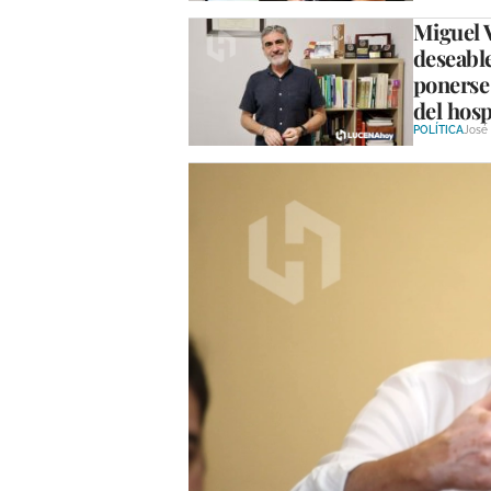
Miguel V
deseable
ponerse 
del hosp
POLÍTICA
José 