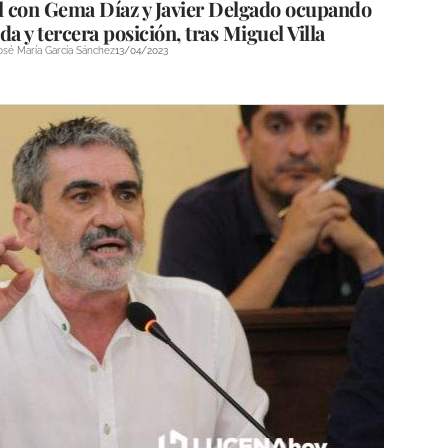
al con Gema Díaz y Javier Delgado ocupando
da y tercera posición, tras Miguel Villa
osé María García Sánchez
13/04/2023