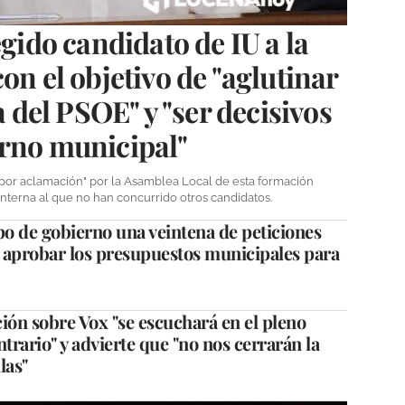
egido candidato de IU a la
on el objetivo de "aglutinar
a del PSOE" y "ser decisivos
erno municipal"
"por aclamación" por la Asamblea Local de esta formación
interna al que no han concurrido otros candidatos.
po de gobierno una veintena de peticiones
 aprobar los presupuestos municipales para
ión sobre Vox "se escuchará en el pleno
ntrario" y advierte que "no nos cerrarán la
las"