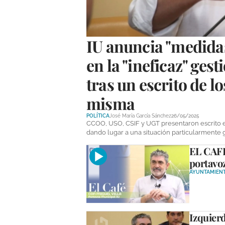
IU anuncia "medidas
en la "ineficaz" ges
tras un escrito de lo
misma
POLÍTICA
José María García Sánchez
26/05/2025
CCOO, USO, CSIF y UGT presentaron escrito e
dando lugar a una situación particularmente 
EL CAFÉ
portavo
AYUNTAMIEN
Izquierd