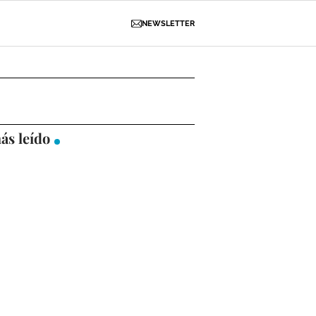
NEWSLETTER
D
OBRAS
NECROLÓGICAS
GALERÍAS
ás leído