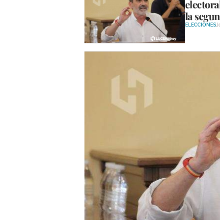
elector
la segun
ELECCIONES
J