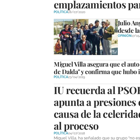
emplazamientos pa
POLÍTICA
28/07/2020
Julio An
desde la
OPINIÓN
17/05
Miguel Villa asegura que el auto
de Dalda" y confirma que hubo i
POLÍTICA
23/04/2019
IU recuerda al PSOE
apunta a presiones d
causa de la celerid
al proceso
POLÍTICA
04/07/2018
Miguel Villa, ha señalado que su grupo "no es