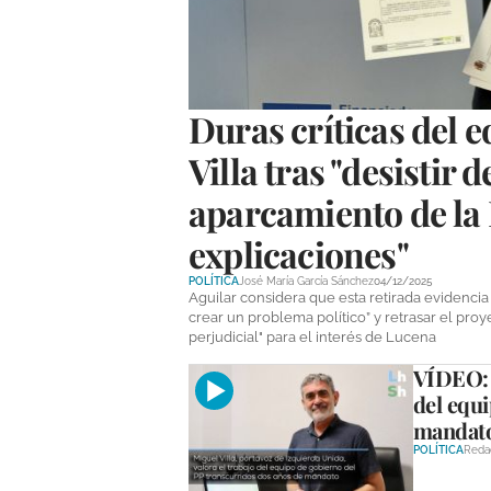
Duras críticas del 
Villa tras "desistir
aparcamiento de la
explicaciones"
POLÍTICA
José María García Sánchez
04/12/2025
Aguilar considera que esta retirada evidencia 
crear un problema político” y retrasar el pro
perjudicial" para el interés de Lucena
VÍDEO: M
del equi
mandat
POLÍTICA
Reda