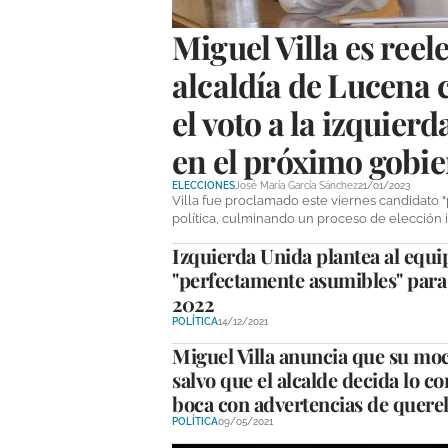
Miguel Villa es reel
alcaldía de Lucena c
el voto a la izquierd
en el próximo gobi
ELECCIONES
José María García Sánchez
21/01/2023
Villa fue proclamado este viernes candidato 
política, culminando un proceso de elección 
Izquierda Unida plantea al equi
"perfectamente asumibles" para
2022
POLÍTICA
14/12/2021
Miguel Villa anuncia que su moc
salvo que el alcalde decida lo co
boca con advertencias de querel
POLÍTICA
09/05/2021