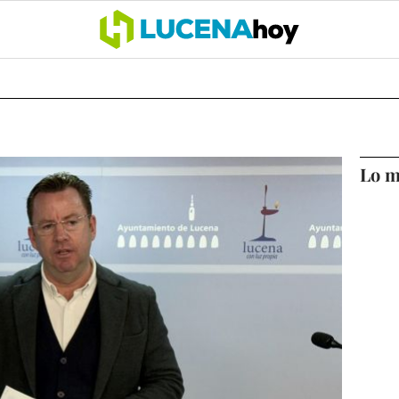
OCIO
COFRADÍAS
DEPORTES
OPINIÓN
CÓRDOBA
SALU
Lo m