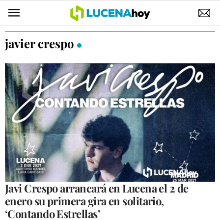
POLÍTICA
javier crespo
AYUNTAMIENTO
ELECCIONES
SUCESOS
ECONOMÍA
DESARROLLO LOCAL
LUCENA EMPRESAS
OCIO
Javi Crespo arrancará en Lucena el 2 de
enero su primera gira en solitario,
COFRADÍAS
‘Contando Estrellas’