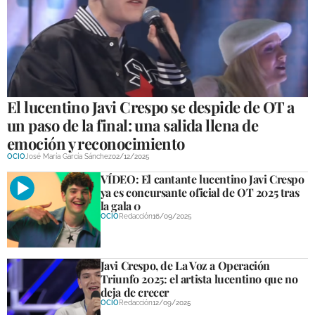
GALERÍAS
El lucentino Javi Crespo se despide de OT a
un paso de la final: una salida llena de
emoción y reconocimiento
OCIO
José María García Sánchez
02/12/2025
VÍDEO: El cantante lucentino Javi Crespo
ya es concursante oficial de OT 2025 tras
la gala 0
OCIO
Redacción
16/09/2025
Javi Crespo, de La Voz a Operación
Triunfo 2025: el artista lucentino que no
deja de crecer
OCIO
Redacción
12/09/2025