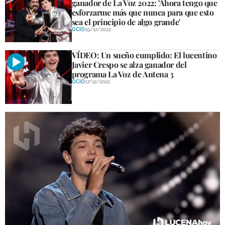
ganador de La Voz 2022: 'Ahora tengo que
esforzarme más que nunca para que esto
sea el principio de algo grande'
OCIO
19/12/2022
VÍDEO: Un sueño cumplido: El lucentino
Javier Crespo se alza ganador del
programa La Voz de Antena 3
OCIO
17/12/2022