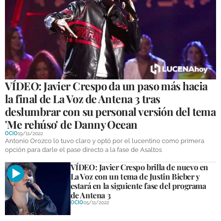
VÍDEO: Javier Crespo da un paso más hacia
la final de La Voz de Antena 3 tras
deslumbrar con su personal versión del tema
'Me rehúso' de Danny Ocean
OCIO
19/11/2022
Antonio Orozco lo tuvo claro y optó por el lucentino como primera
opción para darle el pase directo a la fase de Asaltos
VÍDEO: Javier Crespo brilla de nuevo en
La Voz con un tema de Justin Bieber y
estará en la siguiente fase del programa
de Antena 3
OCIO
05/11/2022