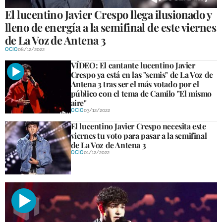
El lucentino Javier Crespo llega ilusionado y
lleno de energía a la semifinal de este viernes
de La Voz de Antena 3
OCIO
08/12/2022
VÍDEO: El cantante lucentino Javier
Crespo ya está en las "semis" de La Voz de
Antena 3 tras ser el más votado por el
público con el tema de Camilo "El mismo
aire"
OCIO
03/12/2022
El lucentino Javier Crespo necesita este
viernes tu voto para pasar a la semifinal
de La Voz de Antena 3
OCIO
01/12/2022