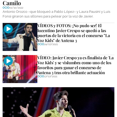
Camilo
OCIO
01/10/2022
Antonio Orozco –que bloqueó a Pablo López– y Laura Pausini y Luis
Fonsi giraron sus sillones para pelear por la voz de Javier.
VÍDEOS y FOTOS: ¡No pudo ser! El
lucentino Javier Crespo se quedó a las
puertas de la victoria en el concurso "La
Voz Kids" de Antena 3
OCIO
24/07/2021
VÍDEO: Javier Crespo ya es finalista de 'La
Voz Kids' y se vislumbra como uno de los
favoritos para ganar el concurso de
Antena 3 tras otra brillante actuación
OCIO
17/07/2021