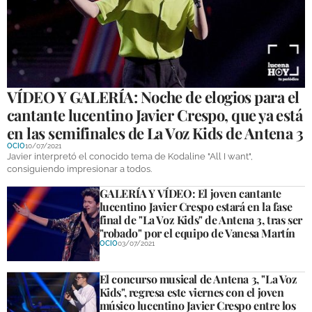
VÍDEO Y GALERÍA: Noche de elogios para el
cantante lucentino Javier Crespo, que ya está
en las semifinales de La Voz Kids de Antena 3
OCIO
10/07/2021
Javier interpretó el conocido tema de Kodaline "All I want",
consiguiendo impresionar a todos.
GALERÍA Y VÍDEO: El joven cantante
lucentino Javier Crespo estará en la fase
final de "La Voz Kids" de Antena 3, tras ser
"robado" por el equipo de Vanesa Martín
OCIO
03/07/2021
El concurso musical de Antena 3, "La Voz
Kids", regresa este viernes con el joven
músico lucentino Javier Crespo entre los